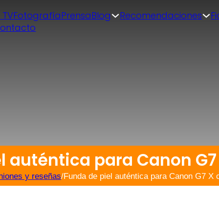
| TV
Fotografía
Prensa
Blog
Recomendaciones
F
ontacto
l auténtica para Canon G7
niones y reseñas
/
Funda de piel auténtica para Canon G7 X 