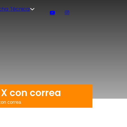
icha Técnica
 X con correa
con correa