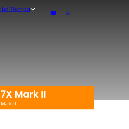
icha Técnica
X Mark II
Mark II