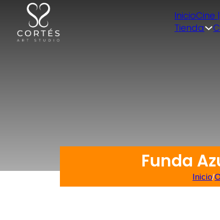
Inicio
Cine 
Tienda
C
Funda Az
Inicio
/
O