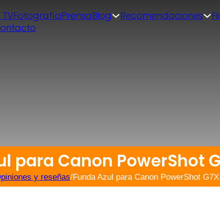
| TV
Fotografía
Prensa
Blog
Recomendaciones
F
ontacto
ul para Canon PowerShot G7
piniones y reseñas
/
Funda Azul para Canon PowerShot G7X 