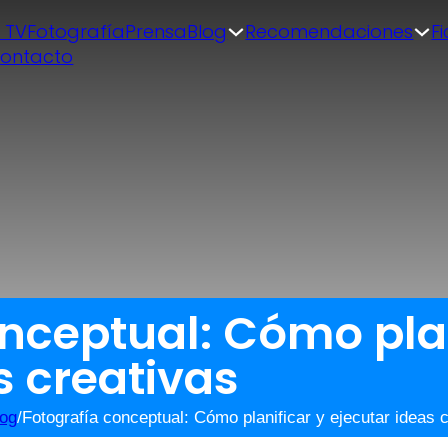
| TV
Fotografía
Prensa
Blog
Recomendaciones
F
ontacto
nceptual: Cómo plan
s creativas
log
/
Fotografía conceptual: Cómo planificar y ejecutar ideas 