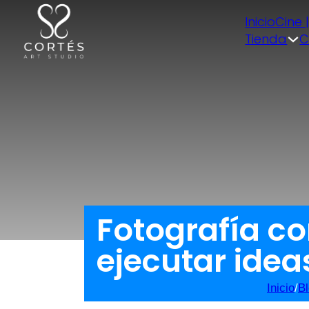
Inicio
Cine 
Tienda
C
Fotografía co
ejecutar idea
Inicio
/
B