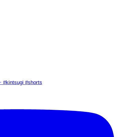
✨ #kintsugi #shorts