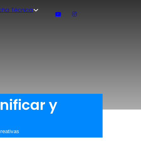
icha Técnica
ificar y
creativas