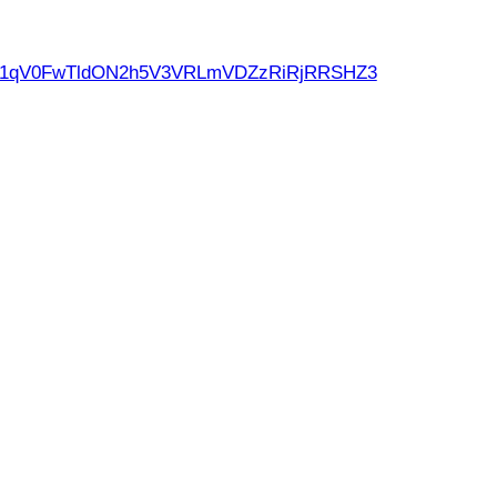
d21qV0FwTldON2h5V3VRLmVDZzRiRjRRSHZ3