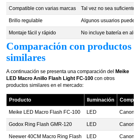
Compatible con varias marcas
Tal vez no sea suficiente
Brillo regulable
Algunos usuarios pueden en
Montaje fácil y rápido
No incluye batería en alg
Comparación con productos
similares
A continuación se presenta una comparación del
Meike
LED Macro Anillo Flash Light FC-100
con otros
productos similares en el mercado:
Producto
Iluminación
Compati
Meike LED Macro Flash FC-100
LED
Canon, N
Godox Ring Flash GMR-120
LED
Canon, N
Neewer 40CM Macro Ring Flash
LED
Canon, N