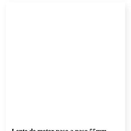
Lente de motor paso a paso 55mm