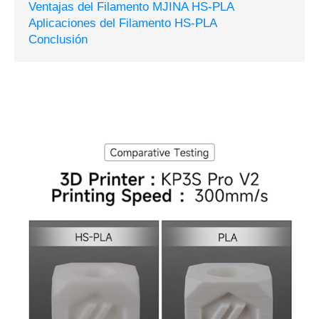
Ventajas del Filamento MJINA HS-PLA
Aplicaciones del Filamento HS-PLA
Conclusión