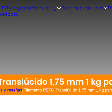
| TV
Fotografía
Prensa
Blog
Recomendaciones
F
ontacto
Translúcido 1,75 mm 1 kg p
s y reseñas
/
Filamento PETG Translúcido 1,75 mm 1 kg par