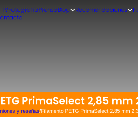
| TV
Fotografía
Prensa
Blog
Recomendaciones
F
ontacto
PETG PrimaSelect 2,85 mm 2
niones y reseñas
/
Filamento PETG PrimaSelect 2,85 mm 2,3