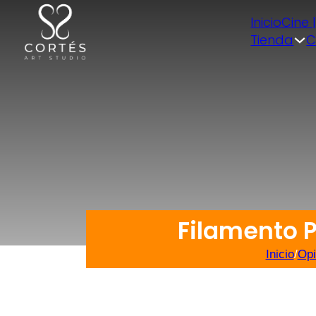
Inicio
Cine 
Tienda
C
Filamento 
Inicio
/
Opi