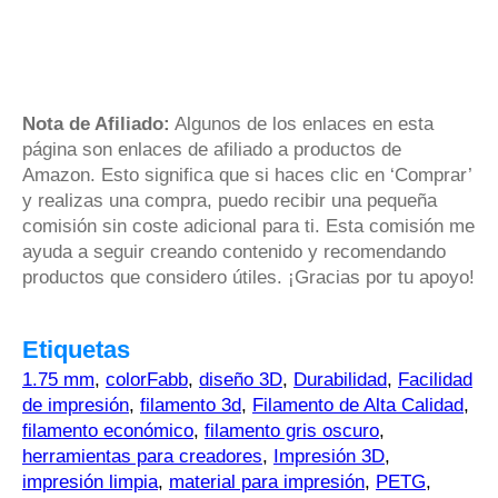
Nota de Afiliado:
Algunos de los enlaces en esta
página son enlaces de afiliado a productos de
Amazon. Esto significa que si haces clic en ‘Comprar’
y realizas una compra, puedo recibir una pequeña
comisión sin coste adicional para ti. Esta comisión me
ayuda a seguir creando contenido y recomendando
productos que considero útiles. ¡Gracias por tu apoyo!
Etiquetas
1.75 mm
,
colorFabb
,
diseño 3D
,
Durabilidad
,
Facilidad
de impresión
,
filamento 3d
,
Filamento de Alta Calidad
,
filamento económico
,
filamento gris oscuro
,
herramientas para creadores
,
Impresión 3D
,
impresión limpia
,
material para impresión
,
PETG
,