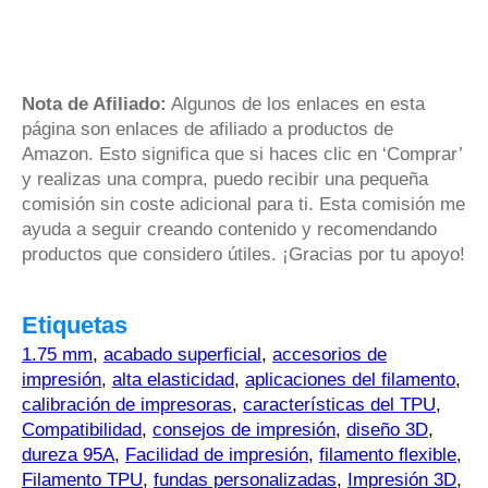
Nota de Afiliado:
Algunos de los enlaces en esta
página son enlaces de afiliado a productos de
Amazon. Esto significa que si haces clic en ‘Comprar’
y realizas una compra, puedo recibir una pequeña
comisión sin coste adicional para ti. Esta comisión me
ayuda a seguir creando contenido y recomendando
productos que considero útiles. ¡Gracias por tu apoyo!
Etiquetas
1.75 mm
,
acabado superficial
,
accesorios de
impresión
,
alta elasticidad
,
aplicaciones del filamento
,
calibración de impresoras
,
características del TPU
,
Compatibilidad
,
consejos de impresión
,
diseño 3D
,
dureza 95A
,
Facilidad de impresión
,
filamento flexible
,
Filamento TPU
,
fundas personalizadas
,
Impresión 3D
,