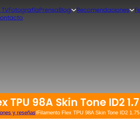
| TV
Fotografía
Prensa
Blog
Recomendaciones
F
ontacto
ex TPU 98A Skin Tone ID2 1
iones y reseñas
/
Filamento Flex TPU 98A Skin Tone ID2 1.7