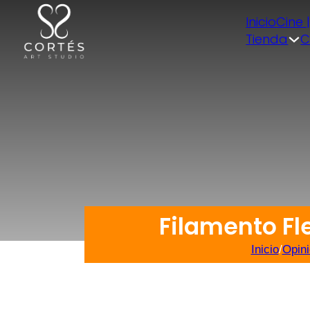
Inicio
Cine 
Tienda
C
Filamento Fl
Inicio
/
Opin