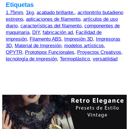
Etiquetas
1.75mm
,
1kg
,
acabado brillante.
,
acrilonitrilo butadieno
estireno
,
aplicaciones de filamento
,
artículos de uso
diario
,
características del filamento
,
componentes de
maquinaria
,
DIY
,
fabricación ad
,
Facilidad de
impresión
,
Filamento ABS
,
Impresión 3D
,
Impresoras
3D
,
Material de Impresión
,
modelos artísticos
,
OPYTR
,
Prototipos Funcionales
,
Proyectos Creativos
,
tecnología de impresión
,
Termoplástico
,
versatilidad