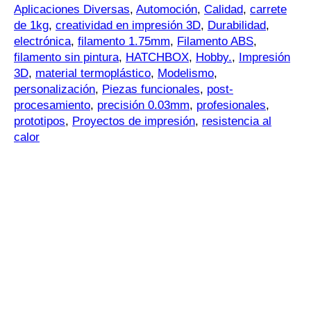
Aplicaciones Diversas
,
Automoción
,
Calidad
,
carrete
de 1kg
,
creatividad en impresión 3D
,
Durabilidad
,
electrónica
,
filamento 1.75mm
,
Filamento ABS
,
filamento sin pintura
,
HATCHBOX
,
Hobby.
,
Impresión
3D
,
material termoplástico
,
Modelismo
,
personalización
,
Piezas funcionales
,
post-
procesamiento
,
precisión 0.03mm
,
profesionales
,
prototipos
,
Proyectos de impresión
,
resistencia al
calor