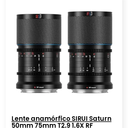
Lente anamórfico SIRUI Saturn
50mm 75mm T2.9 1.6X RF