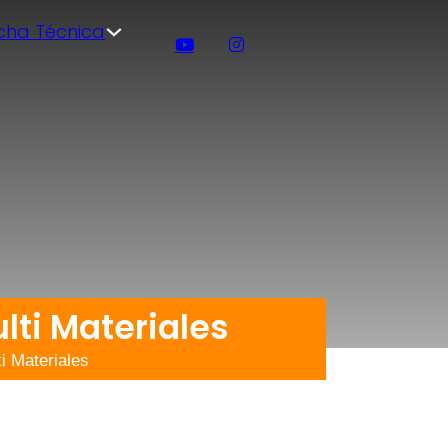
icha Técnica
lti Materiales
i Materiales