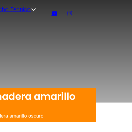
icha Técnica
madera amarillo
ra amarillo oscuro