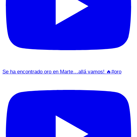
Se ha encontrado oro en Marte…allá vamos! 🔥#oro