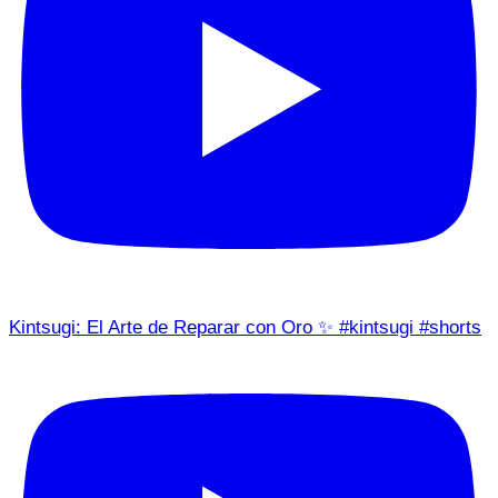
Kintsugi: El Arte de Reparar con Oro ✨ #kintsugi #shorts