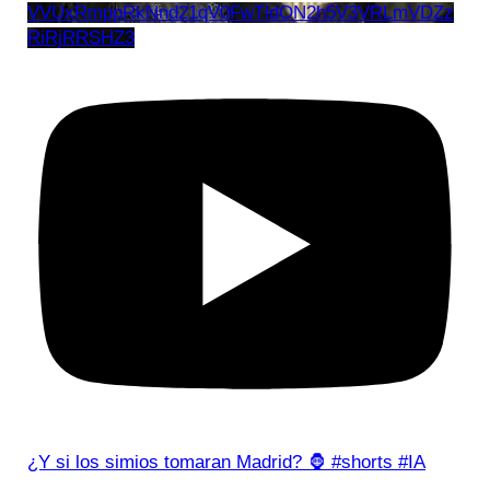
VVUxRmppRkNnd21qV0FwTldON2h5V3VRLmVDZz
RiRjRRSHZ3
¿Y si los simios tomaran Madrid? 🦍 #shorts #IA