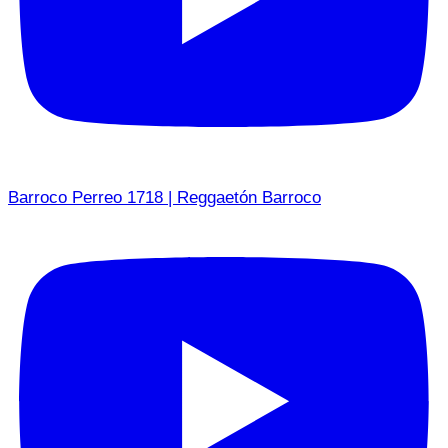
Barroco Perreo 1718 | Reggaetón Barroco