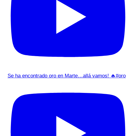
Se ha encontrado oro en Marte…allá vamos! 🔥#oro