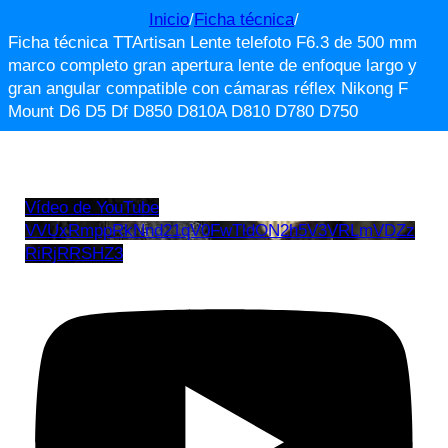
Inicio
/
Ficha técnica
/
Ficha técnica TTArtisan Lente telefoto F6.3 de 500 mm
marco completo gran apertura lente de enfoque largo y
gran angular compatible con cámaras réflex Nikong F
Mount D6 D5 Df D850 D810A D810 D780 D750
Vídeo de YouTube
VVUxRmppRkNnd21qV0FwTldON2h5V3VRLmVDZz
RiRjRRSHZ3