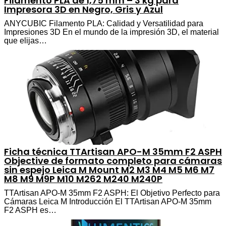
Filamento PLA de 1,75 mm – 3 kg para
Impresora 3D en Negro, Gris y Azul
ANYCUBIC Filamento PLA: Calidad y Versatilidad para
Impresiones 3D En el mundo de la impresión 3D, el material
que elijas…
Ficha técnica TTArtisan APO-M 35mm F2 ASPH
Objective de formato completo para cámaras
sin espejo Leica M Mount M2 M3 M4 M5 M6 M7
M8 M9 M9P M10 M262 M240 M240P
TTArtisan APO-M 35mm F2 ASPH: El Objetivo Perfecto para
Cámaras Leica M Introducción El TTArtisan APO-M 35mm
F2 ASPH es…