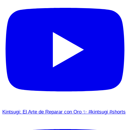
Kintsugi: El Arte de Reparar con Oro ✨ #kintsugi #shorts