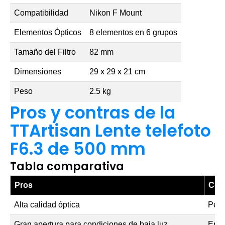
Compatibilidad
Nikon F Mount
Elementos Ópticos
8 elementos en 6 grupos
Tamaño del Filtro
82 mm
Dimensiones
29 x 29 x 21 cm
Peso
2.5 kg
Pros y contras de la
TTArtisan Lente telefoto
F6.3 de 500 mm
Tabla comparativa
Pros
Con
Alta calidad óptica
Peso
Gran apertura para condiciones de baja luz
Enfo