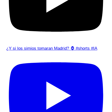
¿Y si los simios tomaran Madrid? 🦍 #shorts #IA