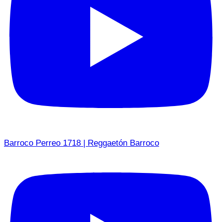
Barroco Perreo 1718 | Reggaetón Barroco