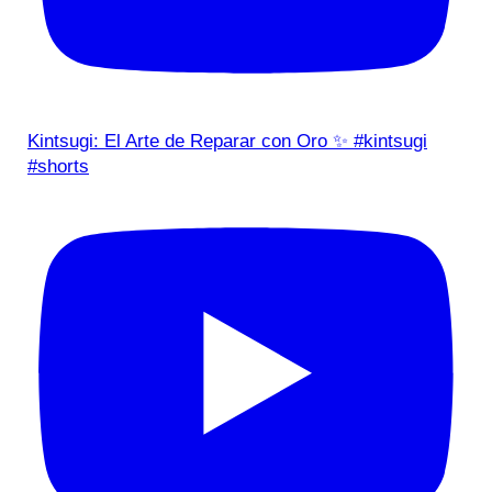
Kintsugi: El Arte de Reparar con Oro ✨ #kintsugi
#shorts