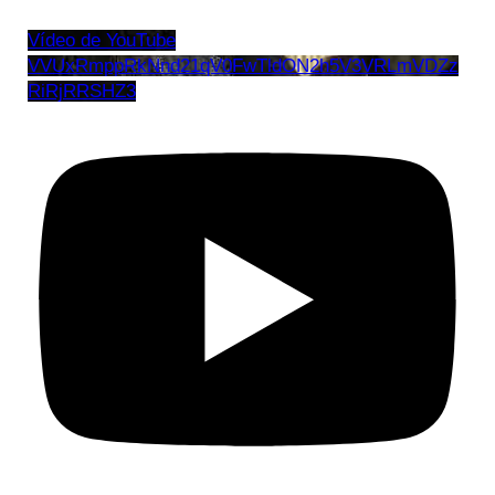
Vídeo de YouTube
VVUxRmppRkNnd21qV0FwTldON2h5V3VRLmVDZz
RiRjRRSHZ3