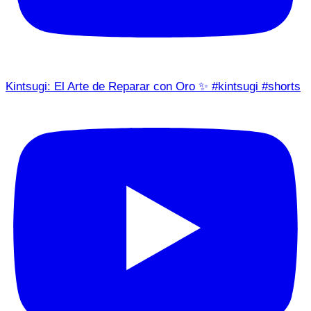
Kintsugi: El Arte de Reparar con Oro ✨ #kintsugi #shorts