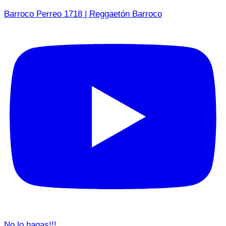
Barroco Perreo 1718 | Reggaetón Barroco
No lo hagas!!!