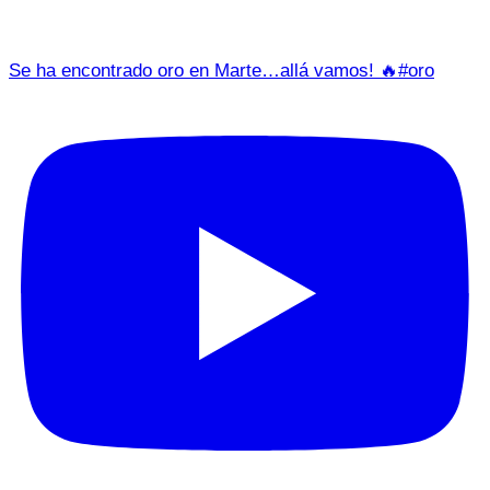
Se ha encontrado oro en Marte…allá vamos! 🔥#oro