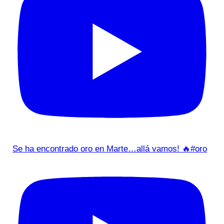
Se ha encontrado oro en Marte…allá vamos! 🔥#oro