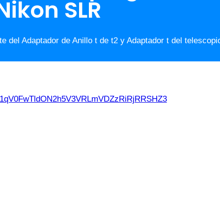
Nikon SLR
del Adaptador de Anillo t de t2 y Adaptador t del telescop
d21qV0FwTldON2h5V3VRLmVDZzRiRjRRSHZ3