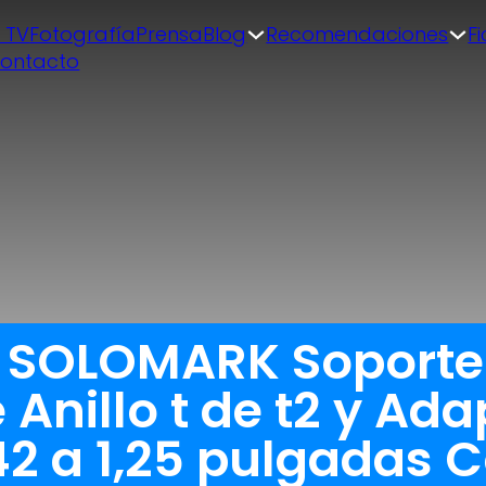
| TV
Fotografía
Prensa
Blog
Recomendaciones
F
ontacto
a SOLOMARK Soporte 
Anillo t de t2 y Ada
42 a 1,25 pulgadas 