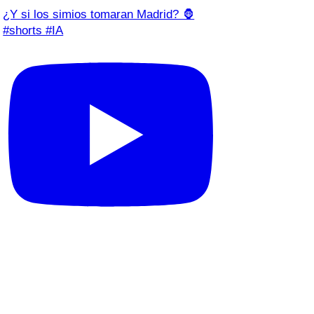
¿Y si los simios tomaran Madrid? 🦍
#shorts #IA