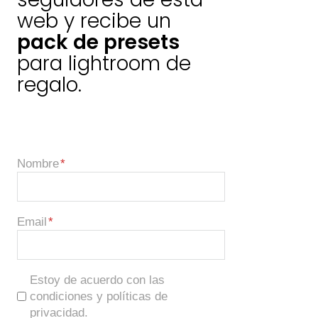
web y recibe un
pack de presets
para lightroom de
regalo.
Nombre
Email
Estoy de acuerdo con las
condiciones y políticas de
privacidad.