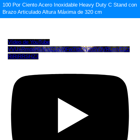
100 Por Ciento Acero Inoxidable Heavy Duty C Stand con
Brazo Articulado Altura Máxima de 320 cm
Vídeo de YouTube
VVUxRmppRkNnd21qV0FwTldON2h5V3VRLmVDZz
RiRjRRSHZ3