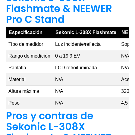
Flashmate & NEEWER
Pro C Stand
Especificación
Sekonic L-308X Flashmate
NEEW
Tipo de medidor
Luz incidente/reflecta
Soport
Rango de medición
0 a 19.9 EV
N/A
Pantalla
LCD retroiluminada
N/A
Material
N/A
Acero 
Altura máxima
N/A
320 c
Peso
N/A
4.5 kg
Pros y contras de
Sekonic L-308X