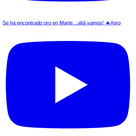
Se ha encontrado oro en Marte…allá vamos! 🔥#oro