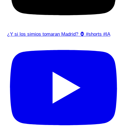
¿Y si los simios tomaran Madrid? 🦍 #shorts #IA