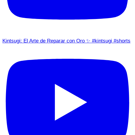
Kintsugi: El Arte de Reparar con Oro ✨ #kintsugi #shorts