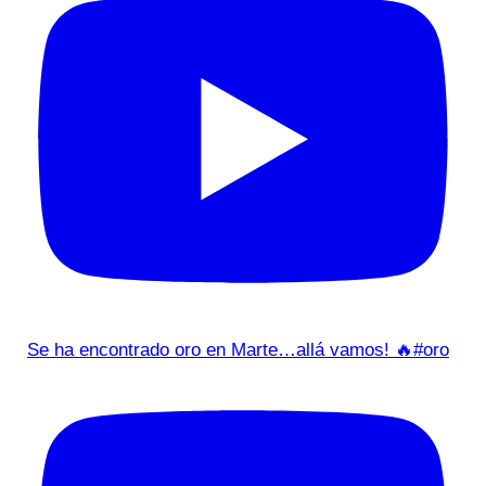
Se ha encontrado oro en Marte…allá vamos! 🔥#oro