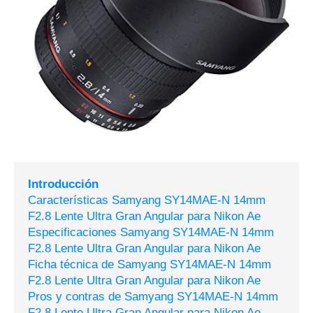
Introducción
Características Samyang SY14MAE-N 14mm
F2.8 Lente Ultra Gran Angular para Nikon Ae
Especificaciones Samyang SY14MAE-N 14mm
F2.8 Lente Ultra Gran Angular para Nikon Ae
Ficha técnica de Samyang SY14MAE-N 14mm
F2.8 Lente Ultra Gran Angular para Nikon Ae
Pros y contras de Samyang SY14MAE-N 14mm
F2.8 Lente Ultra Gran Angular para Nikon Ae