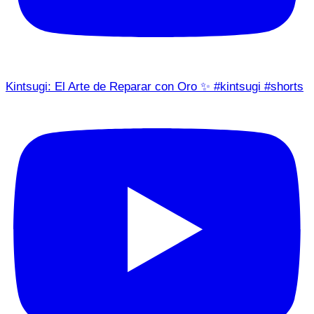
Kintsugi: El Arte de Reparar con Oro ✨ #kintsugi #shorts