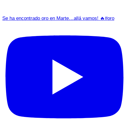
Se ha encontrado oro en Marte…allá vamos! 🔥#oro