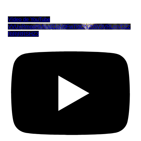
Vídeo de YouTube
VVUxRmppRkNnd21qV0FwTldON2h5V3VRLmVDZz
RiRjRRSHZ3