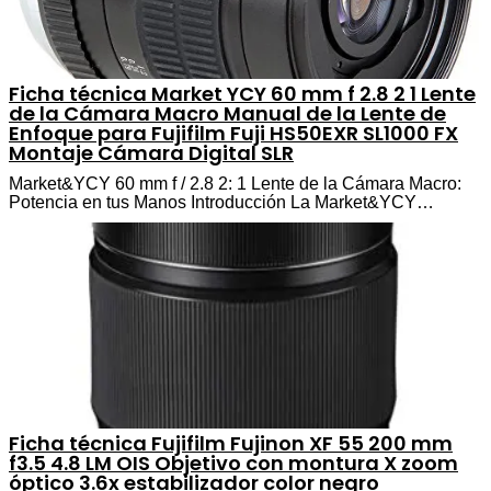
Ficha técnica Market YCY 60 mm f 2.8 2 1 Lente
de la Cámara Macro Manual de la Lente de
Enfoque para Fujifilm Fuji HS50EXR SL1000 FX
Montaje Cámara Digital SLR
Market&YCY 60 mm f / 2.8 2: 1 Lente de la Cámara Macro:
Potencia en tus Manos Introducción La Market&YCY…
Ficha técnica Fujifilm Fujinon XF 55 200 mm
f3.5 4.8 LM OIS Objetivo con montura X zoom
óptico 3.6x estabilizador color negro