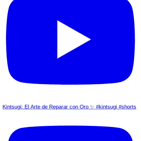
Kintsugi: El Arte de Reparar con Oro ✨ #kintsugi #shorts