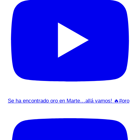
Se ha encontrado oro en Marte…allá vamos! 🔥#oro