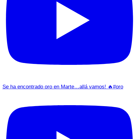
Se ha encontrado oro en Marte…allá vamos! 🔥#oro