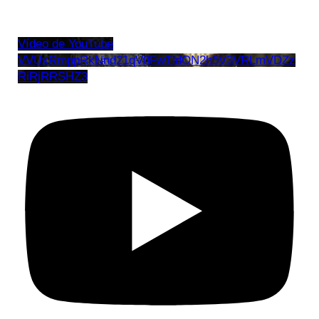
Vídeo de YouTube
VVUxRmppRkNnd21qV0FwTldON2h5V3VRLmVDZz
RiRjRRSHZ3