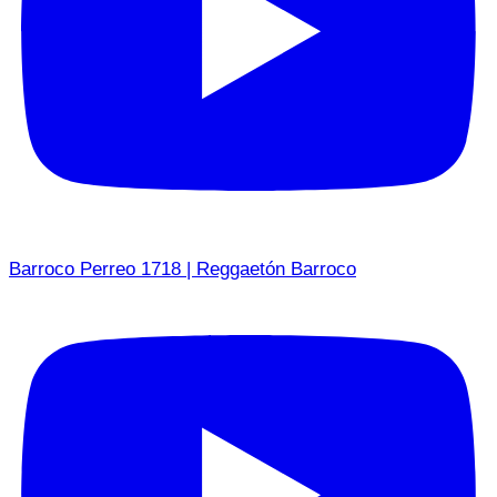
Barroco Perreo 1718 | Reggaetón Barroco