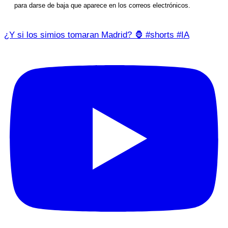
para darse de baja que aparece en los correos electrónicos.
¿Y si los simios tomaran Madrid? 🦍 #shorts #IA