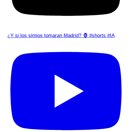
¿Y si los simios tomaran Madrid? 🦍 #shorts #IA