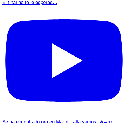
El final no te lo esperas…
Se ha encontrado oro en Marte…allá vamos! 🔥#oro