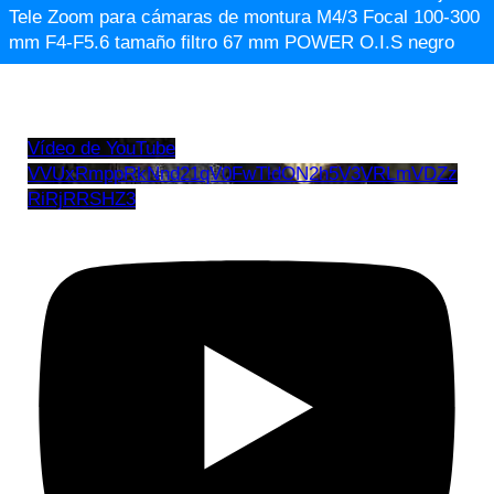
Tele Zoom para cámaras de montura M4/3 Focal 100-300
mm F4-F5.6 tamaño filtro 67 mm POWER O.I.S negro
Vídeo de YouTube
VVUxRmppRkNnd21qV0FwTldON2h5V3VRLmVDZz
RiRjRRSHZ3