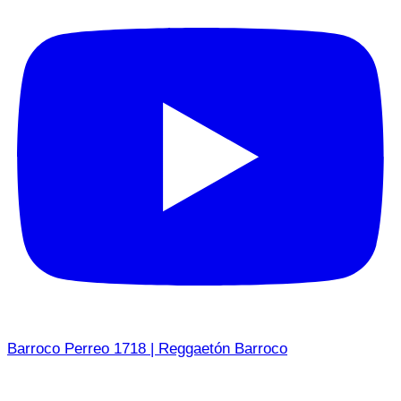
Barroco Perreo 1718 | Reggaetón Barroco