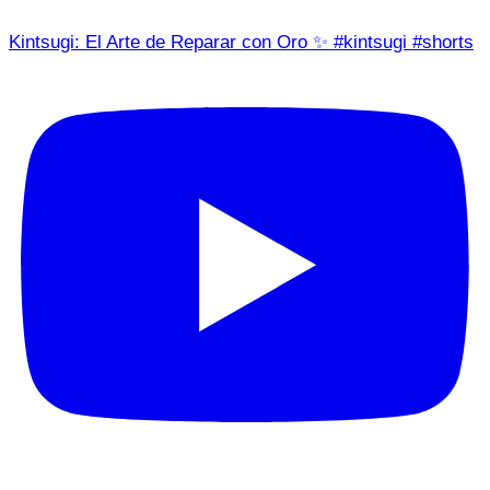
Kintsugi: El Arte de Reparar con Oro ✨ #kintsugi #shorts