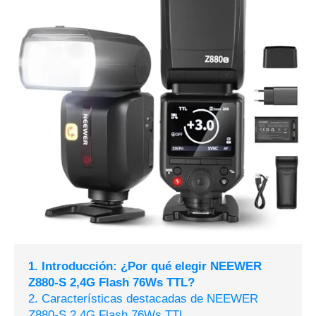
1. Introducción: ¿Por qué elegir NEEWER
Z880-S 2,4G Flash 76Ws TTL?
2. Características destacadas de NEEWER
Z880-S 2,4G Flash 76Ws TTL