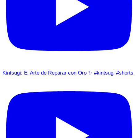
Kintsugi: El Arte de Reparar con Oro ✨ #kintsugi #shorts