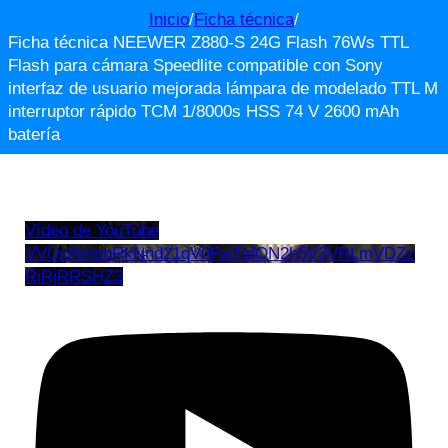
Inicio
/
Ficha técnica
/
Ficha técnica NEEWER Z880-S 24G Flash 76Ws TTL
Flash para cámara Speedlite compatible con Sony
interfaz de usuario mejorada lámpara de modelado TTL M
interruptor rápido TCM 1/8000s HSS 74 V 2600 mAh
batería
Vídeo de YouTube
VVUxRmppRkNnd21qV0FwTldON2h5V3VRLmVDZz
RiRjRRSHZ3