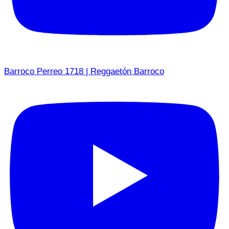
Barroco Perreo 1718 | Reggaetón Barroco