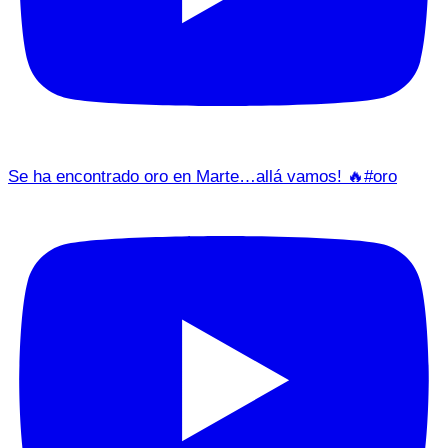
Se ha encontrado oro en Marte…allá vamos! 🔥#oro