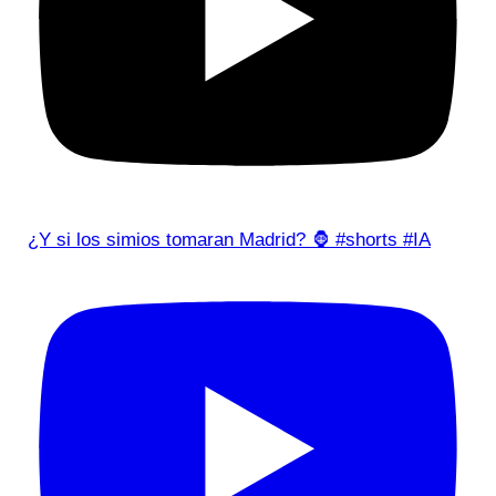
¿Y si los simios tomaran Madrid? 🦍 #shorts #IA