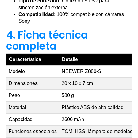
Tipo de conexión:
Conexión S1/S2 para
sincronización externa
Compatibilidad:
100% compatible con cámaras
Sony
4. Ficha técnica
completa
Característica
Detalle
Modelo
NEEWER Z880-S
Dimensiones
20 x 10 x 7 cm
Peso
580 g
Material
Plástico ABS de alta calidad
Capacidad
2600 mAh
Funciones especiales
TCM, HSS, lámpara de modelado