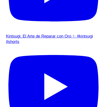
Kintsugi: El Arte de Reparar con Oro ✨ #kintsugi
#shorts