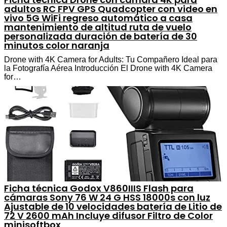
adultos RC FPV GPS Quadcopter con video en
vivo 5G WiFi regreso automático a casa
mantenimiento de altitud ruta de vuelo
personalizada duración de batería de 30
minutos color naranja
Drone with 4K Camera for Adults: Tu Compañero Ideal para
la Fotografía Aérea Introducción El Drone with 4K Camera
for…
Ficha técnica Godox V860IIIS Flash para
cámaras Sony 76 W 24 G HSS 18000s con luz
Ajustable de 10 velocidades batería de Litio de
72 V 2600 mAh Incluye difusor Filtro de Color
minisoftbox