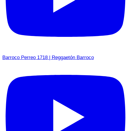
Barroco Perreo 1718 | Reggaetón Barroco