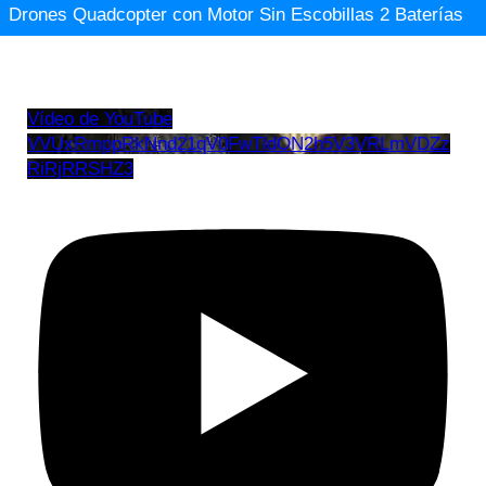
Drones Quadcopter con Motor Sin Escobillas 2 Baterías
Vídeo de YouTube
VVUxRmppRkNnd21qV0FwTldON2h5V3VRLmVDZz
RiRjRRSHZ3