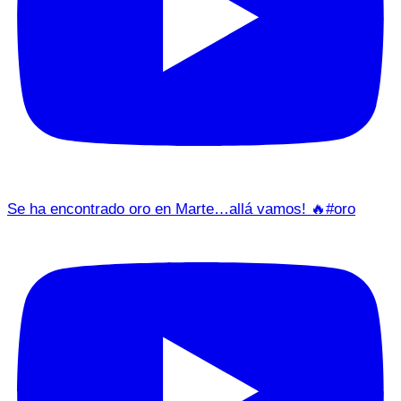
Se ha encontrado oro en Marte…allá vamos! 🔥#oro