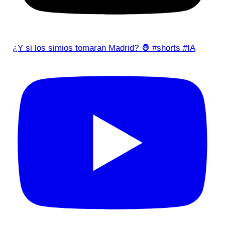
¿Y si los simios tomaran Madrid? 🦍 #shorts #IA