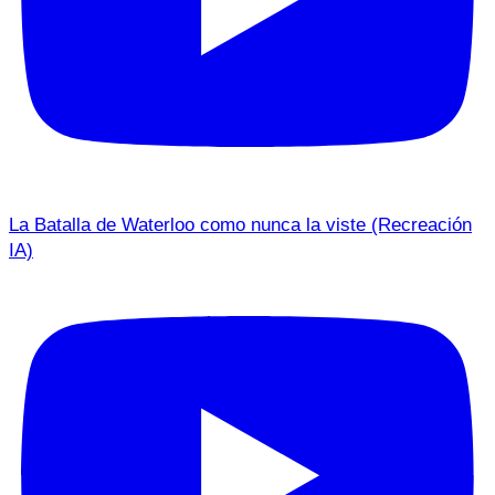
La Batalla de Waterloo como nunca la viste (Recreación
IA)