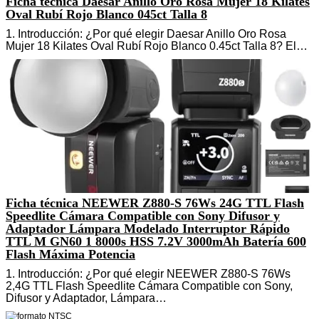
Ficha técnica Daesar Anillo Oro Rosa Mujer 18 Kilates
Oval Rubí Rojo Blanco 045ct Talla 8
1. Introducción: ¿Por qué elegir Daesar Anillo Oro Rosa
Mujer 18 Kilates Oval Rubí Rojo Blanco 0.45ct Talla 8? El…
Ficha técnica NEEWER Z880-S 76Ws 24G TTL Flash
Speedlite Cámara Compatible con Sony Difusor y
Adaptador Lámpara Modelado Interruptor Rápido
TTL M GN60 1 8000s HSS 7.2V 3000mAh Batería 600
Flash Máxima Potencia
1. Introducción: ¿Por qué elegir NEEWER Z880-S 76Ws
2,4G TTL Flash Speedlite Cámara Compatible con Sony,
Difusor y Adaptador, Lámpara…