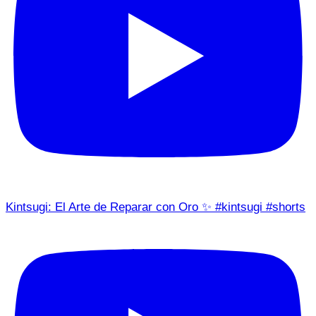
Kintsugi: El Arte de Reparar con Oro ✨ #kintsugi #shorts