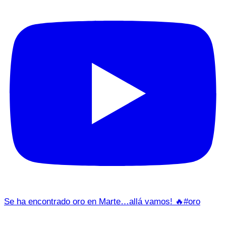
Se ha encontrado oro en Marte…allá vamos! 🔥#oro