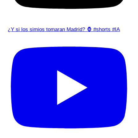
¿Y si los simios tomaran Madrid? 🦍 #shorts #IA