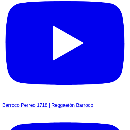
Barroco Perreo 1718 | Reggaetón Barroco