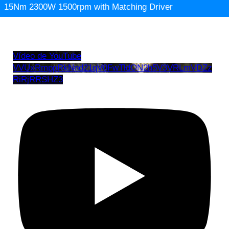
15Nm 2300W 1500rpm with Matching Driver
Vídeo de YouTube
VVUxRmppRkNnd21qV0FwTldON2h5V3VRLmVDZz
RiRjRRSHZ3