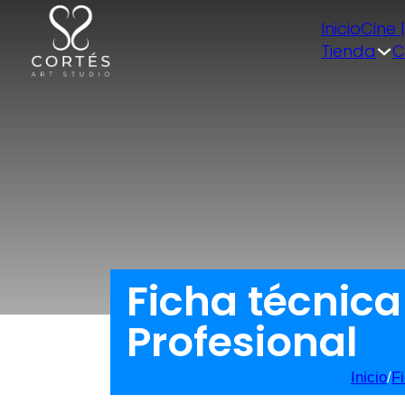
Inicio
Cine 
Tienda
C
Ficha técnic
Profesional
Inicio
/
F