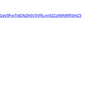
d21qV0FwTldON2h5V3VRLmVDZzRiRjRRSHZ3