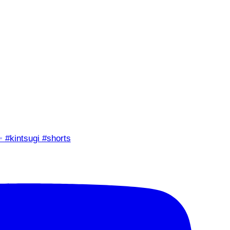
✨ #kintsugi #shorts