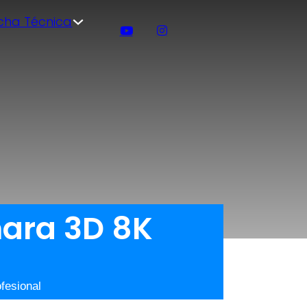
icha Técnica
mara 3D 8K
fesional