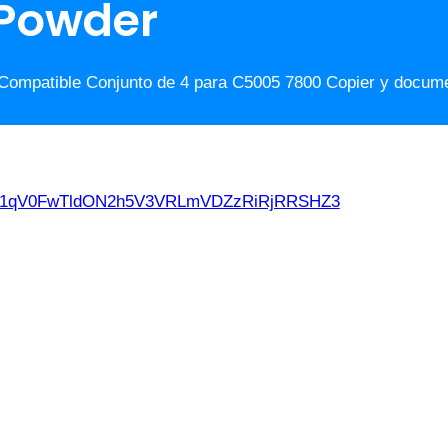
 Powder
 Compatible Conjunto de 4 para C5005 7800 Copier y docu
d21qV0FwTldON2h5V3VRLmVDZzRiRjRRSHZ3