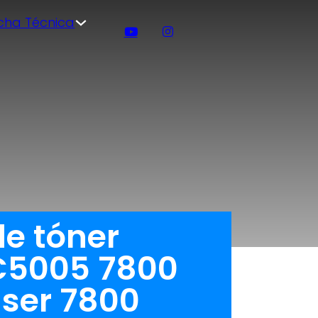
icha Técnica
e tóner
C5005 7800
ser 7800