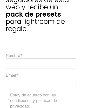
web y recibe un
pack de presets
para lightroom de
regalo.
Nombre
Email
Estoy de acuerdo con las
condiciones y políticas de
privacidad.