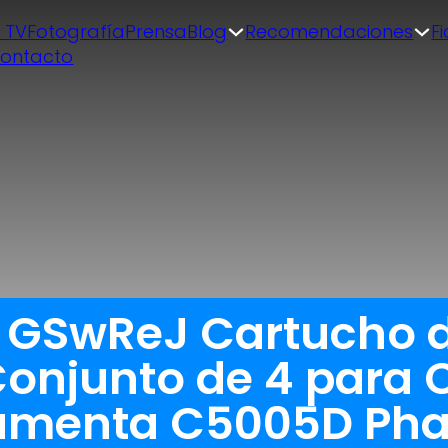
| TV
Fotografía
Prensa
Blog
Recomendaciones
F
ontacto
a GSwReJ Cartucho d
onjunto de 4 para 
cumenta C5005D Pha