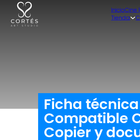
Inicio
Cine 
Tienda
C
Ficha técnic
Compatible C
Copier y do