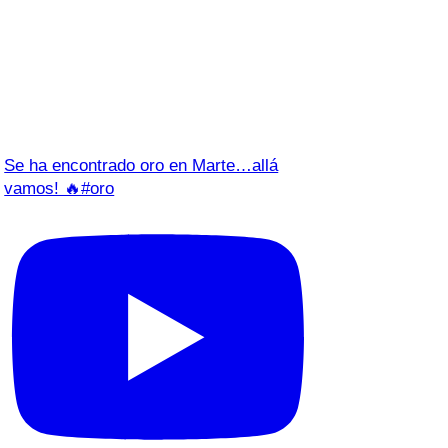
Se ha encontrado oro en Marte…allá
vamos! 🔥#oro