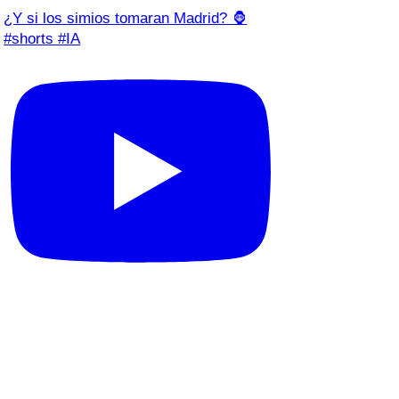
¿Y si los simios tomaran Madrid? 🦍
#shorts #IA