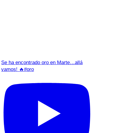
Se ha encontrado oro en Marte…allá
vamos! 🔥#oro