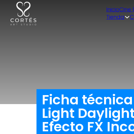
Inicio
Cine 
Tienda
C
Ficha técnica
Light Dayligh
Efecto FX Inc