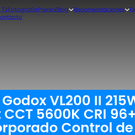
| TV
Fotografía
Prensa
Blog
Recomendaciones
F
ontacto
 Godox VL200 II 215
t CCT 5600K CRI 96+
orporado Control de