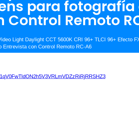
ns para fotografía 
on Control Remoto 
ideo Light Daylight CCT 5600K CRI 96+ TLCI 96+ Efecto FX
io Entrevista con Control Remoto RC-A6
d21qV0FwTldON2h5V3VRLmVDZzRiRjRRSHZ3