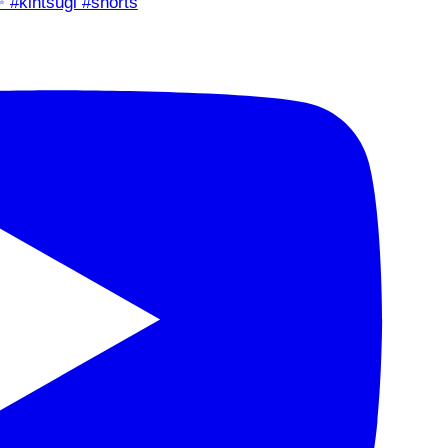
✨ #kintsugi #shorts