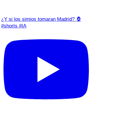
¿Y si los simios tomaran Madrid? 🦍
#shorts #IA