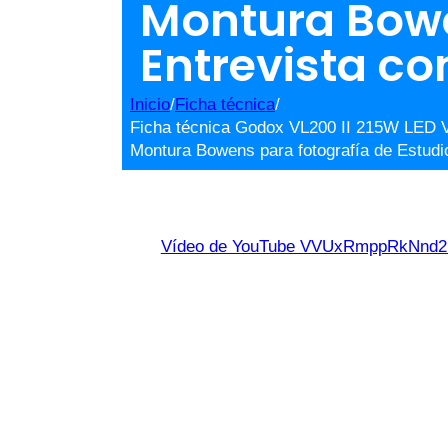
Montura Bowe
Entrevista c
Inicio
/
Ficha técnica
/
Ficha técnica Godox VL200 II 215W LED V
Montura Bowens para fotografía de Estud
Vídeo de YouTube VVUxRmppRkNn