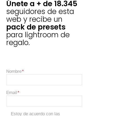
Únete a + de 18.345
seguidores de esta
web y recibe un
pack de presets
para lightroom de
regalo.
Nombre
Email
Estoy de acuerdo con las