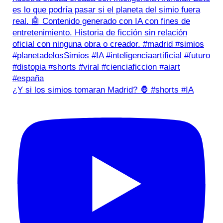
¿Y si los simios tomaran Madrid? 🦍 #shorts #IA