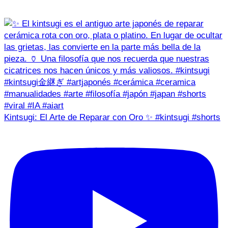
Kintsugi: El Arte de Reparar con Oro ✨ #kintsugi #shorts