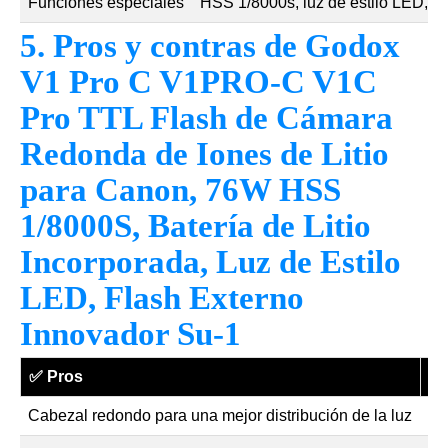
Funciones especiales
HSS 1/8000s, luz de estilo LED, c
5. Pros y contras de Godox
V1 Pro C V1PRO-C V1C
Pro TTL Flash de Cámara
Redonda de Iones de Litio
para Canon, 76W HSS
1/8000S, Batería de Litio
Incorporada, Luz de Estilo
LED, Flash Externo
Innovador Su-1
✅
Pros
❌
Cabezal redondo para una mejor distribución de la luz
La