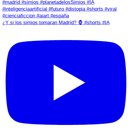
¿Y si los simios tomaran Madrid? 🦍 #shorts #IA