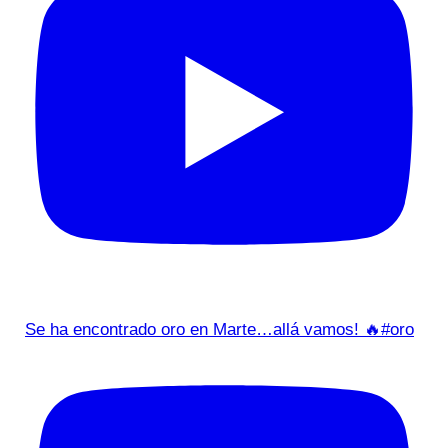
Se ha encontrado oro en Marte…allá vamos! 🔥#oro