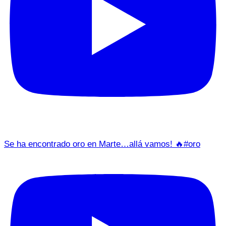
Se ha encontrado oro en Marte…allá vamos! 🔥#oro