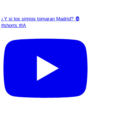
¿Y si los simios tomaran Madrid? 🦍
#shorts #IA