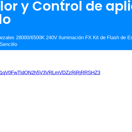
lor y Control de apl
lo
ezales 28000/6500K 240V Iluminación FX Kit de Flash de Es
Sencillo
d21qV0FwTldON2h5V3VRLmVDZzRiRjRRSHZ3