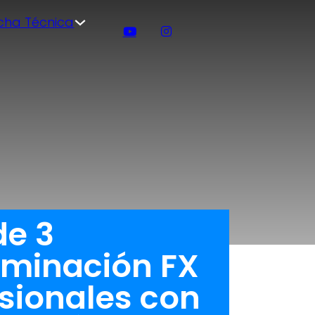
icha Técnica
de 3
uminación FX
esionales con