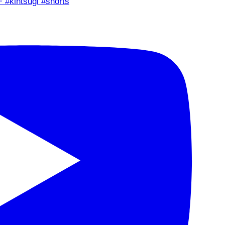
✨ #kintsugi #shorts