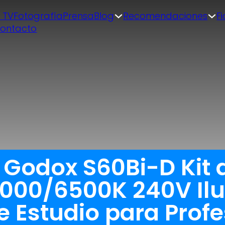
| TV
Fotografía
Prensa
Blog
Recomendaciones
F
ontacto
 Godox S60Bi-D Kit 
000/6500K 240V Il
de Estudio para Prof