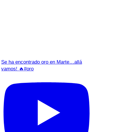
Se ha encontrado oro en Marte…allá
vamos! 🔥#oro