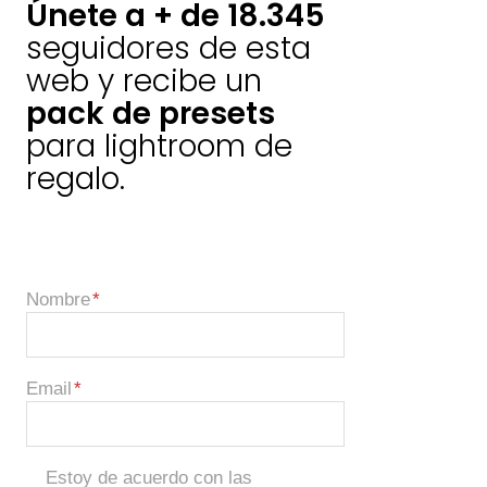
Únete a + de 18.345
seguidores de esta
web y recibe un
pack de presets
para lightroom de
regalo.
Nombre
Email
Estoy de acuerdo con las