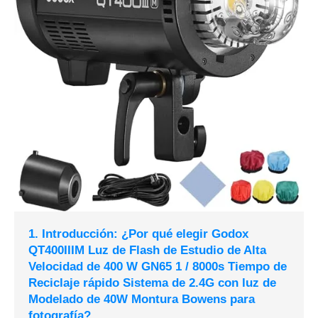
1. Introducción: ¿Por qué elegir Godox
QT400IIIM Luz de Flash de Estudio de Alta
Velocidad de 400 W GN65 1 / 8000s Tiempo de
Reciclaje rápido Sistema de 2.4G con luz de
Modelado de 40W Montura Bowens para
fotografía?