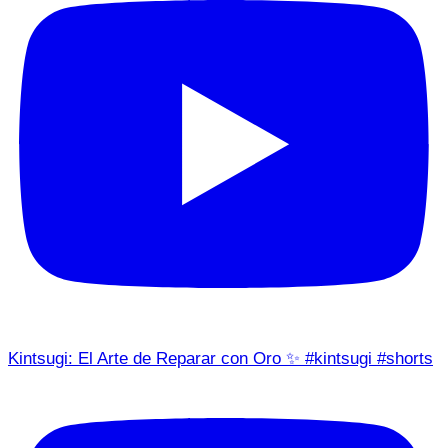
Kintsugi: El Arte de Reparar con Oro ✨ #kintsugi #shorts