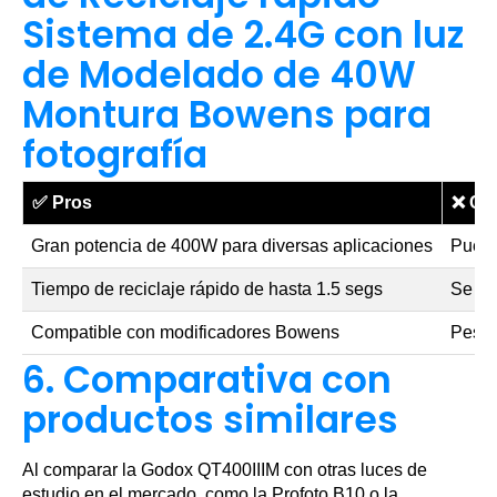
Sistema de 2.4G con luz
de Modelado de 40W
Montura Bowens para
fotografía
✅
Pros
❌
Co
Gran potencia de 400W para diversas aplicaciones
Puede
Tiempo de reciclaje rápido de hasta 1.5 segs
Se re
Compatible con modificadores Bowens
Peso 
6. Comparativa con
productos similares
Al comparar la Godox QT400IIIM con otras luces de
estudio en el mercado, como la Profoto B10 o la