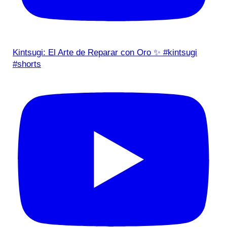
Kintsugi: El Arte de Reparar con Oro ✨ #kintsugi
#shorts