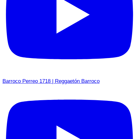
Barroco Perreo 1718 | Reggaetón Barroco