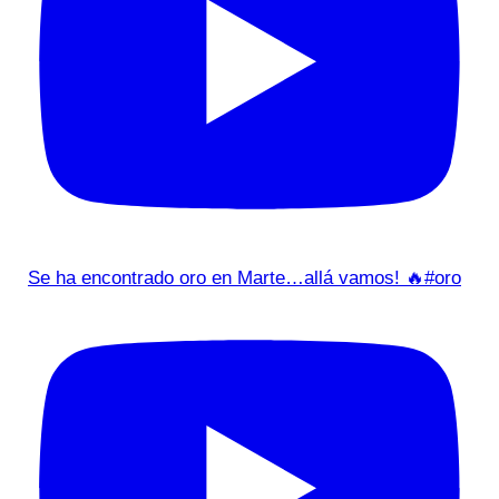
Se ha encontrado oro en Marte…allá vamos! 🔥#oro