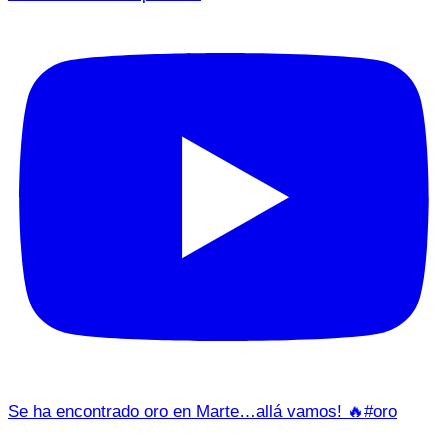
Se ha encontrado oro en Marte…allá vamos! 🔥#oro