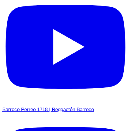
Barroco Perreo 1718 | Reggaetón Barroco