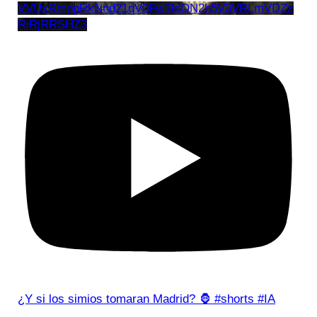
VVUxRmppRkNnd21qV0FwTldON2h5V3VRLmVDZz
RiRjRRSHZ3
¿Y si los simios tomaran Madrid? 🦍 #shorts #IA