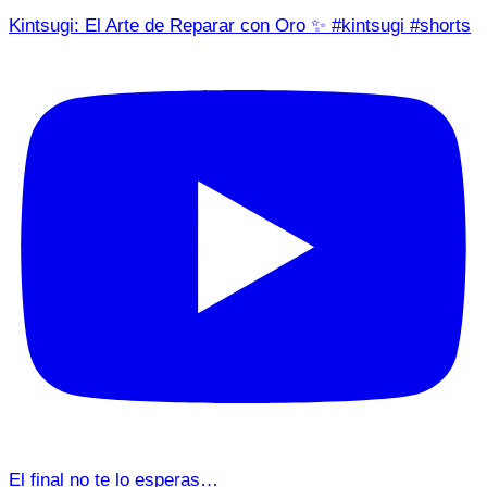
Kintsugi: El Arte de Reparar con Oro ✨ #kintsugi #shorts
El final no te lo esperas…