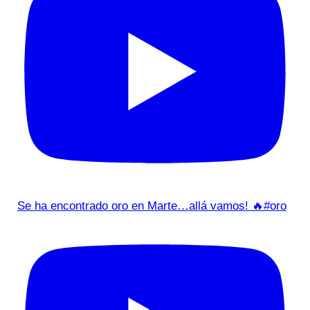
Se ha encontrado oro en Marte…allá vamos! 🔥#oro