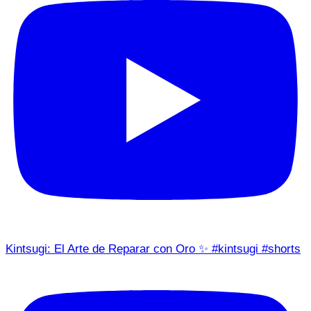
Kintsugi: El Arte de Reparar con Oro ✨ #kintsugi #shorts