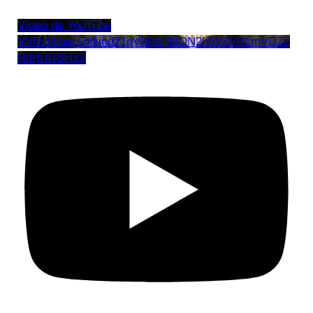
Vídeo de YouTube
VVUxRmppRkNnd21qV0FwTldON2h5V3VRLmVDZz
RiRjRRSHZ3