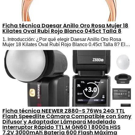
Ficha técnica Daesar Anillo Oro Rosa Mujer 18
Kilates Oval Rubí Rojo Blanco 045ct Talla 8
1. Introducción: ¿Por qué elegir Daesar Anillo Oro Rosa
Mujer 18 Kilates Oval Rubí Rojo Blanco 0.45ct Talla 8? El…
Ficha técnica NEEWER Z880-S 76Ws 24G TTL
Flash Speedlite Cámara Compatible con Sony
Difusor y Adaptador Lámpara Modelado
Interruptor Rápido TTL M GN60 1 8000s HSS
7.2V 3000mAh Batería 600 Flash Máxima