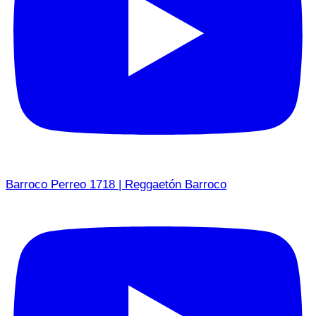
Barroco Perreo 1718 | Reggaetón Barroco