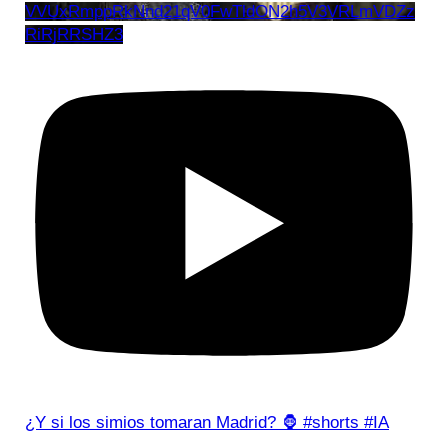
VVUxRmppRkNnd21qV0FwTldON2h5V3VRLmVDZz
RiRjRRSHZ3
¿Y si los simios tomaran Madrid? 🦍 #shorts #IA