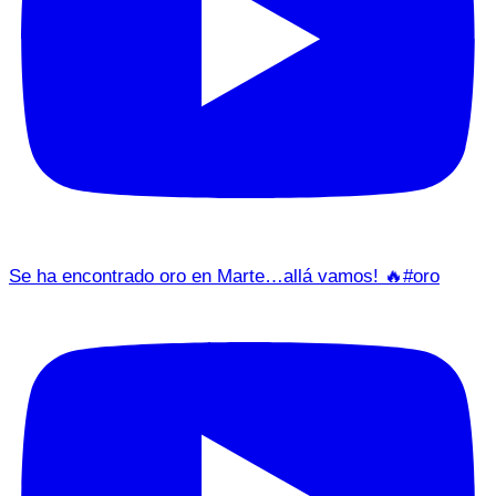
Se ha encontrado oro en Marte…allá vamos! 🔥#oro