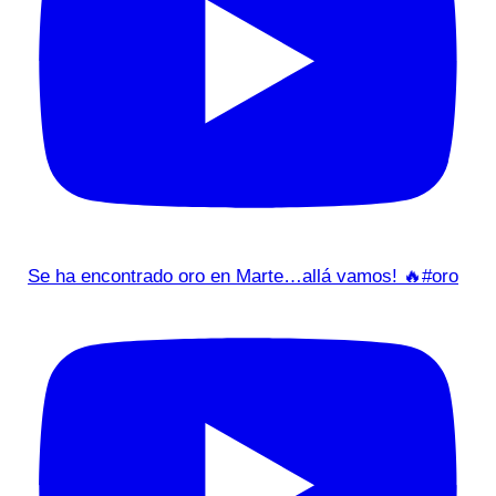
Se ha encontrado oro en Marte…allá vamos! 🔥#oro