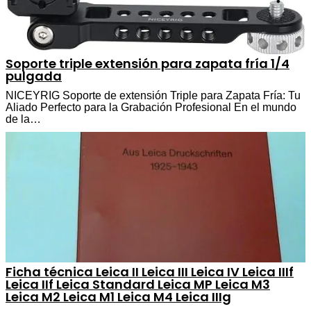
Soporte triple extensión para zapata fría 1/4
pulgada
NICEYRIG Soporte de extensión Triple para Zapata Fría: Tu
Aliado Perfecto para la Grabación Profesional En el mundo
de la…
Ficha técnica Leica II Leica III Leica IV Leica IIIf
Leica IIf Leica Standard Leica MP Leica M3
Leica M2 Leica M1 Leica M4 Leica IIIg