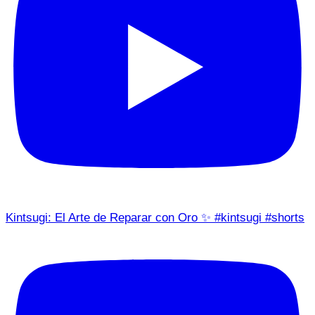
Kintsugi: El Arte de Reparar con Oro ✨ #kintsugi #shorts