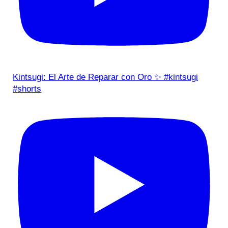
Kintsugi: El Arte de Reparar con Oro ✨ #kintsugi
#shorts