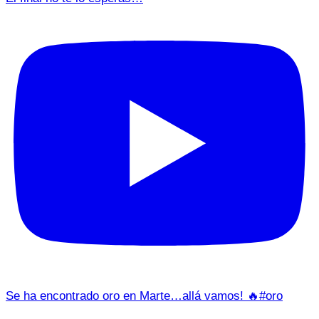
Se ha encontrado oro en Marte…allá vamos! 🔥#oro