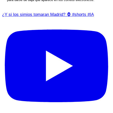
¿Y si los simios tomaran Madrid? 🦍 #shorts #IA