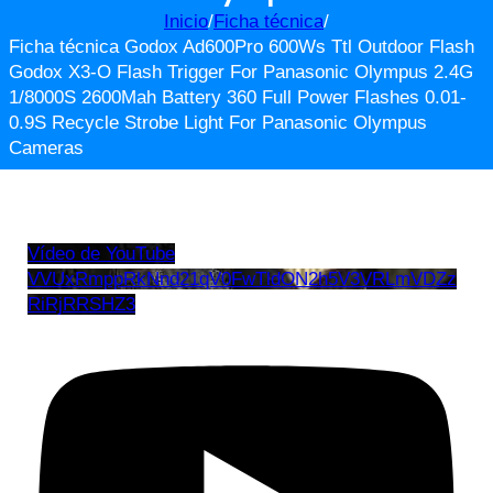
Inicio
/
Ficha técnica
/
Ficha técnica Godox Ad600Pro 600Ws Ttl Outdoor Flash
Godox X3-O Flash Trigger For Panasonic Olympus 2.4G
1/8000S 2600Mah Battery 360 Full Power Flashes 0.01-
0.9S Recycle Strobe Light For Panasonic Olympus
Cameras
Vídeo de YouTube
VVUxRmppRkNnd21qV0FwTldON2h5V3VRLmVDZz
RiRjRRSHZ3