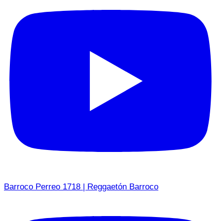
Barroco Perreo 1718 | Reggaetón Barroco