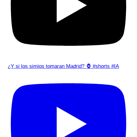
¿Y si los simios tomaran Madrid? 🦍 #shorts #IA