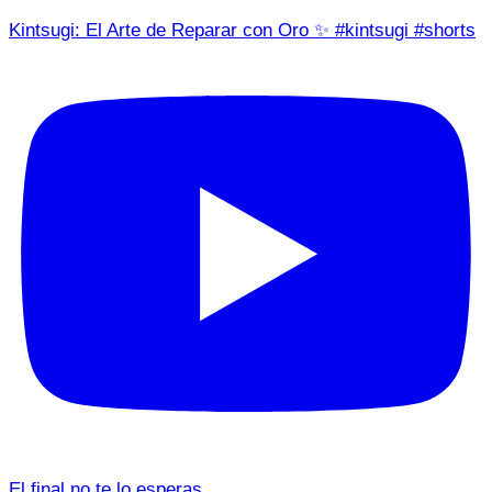
Kintsugi: El Arte de Reparar con Oro ✨ #kintsugi #shorts
El final no te lo esperas…