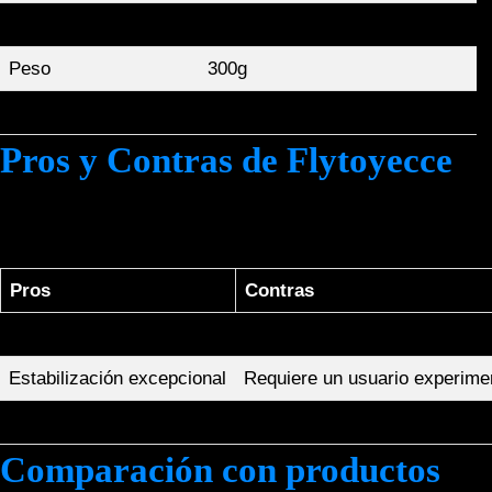
Ángulo de visión
77 grados
Peso
300g
Compatibilidad
DJI Mavic 2 Pro, Mavic 2 Zoom
Pros y Contras de Flytoyecce
A continuación, se presenta una tabla comparativa con los
puntos positivos y negativos del producto:
Pros
Contras
Alta calidad de imagen
Puede ser costoso para algun
Estabilización excepcional
Requiere un usuario experime
Fácil instalación y uso
Limitado a modelos específic
Comparación con productos