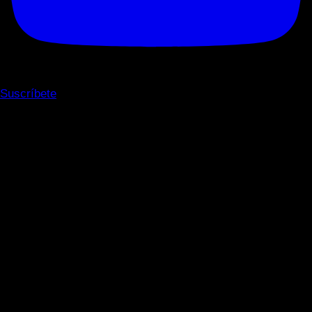
Suscríbete
Ficha técnica FUJIFILM X-
T50 Charcoal 16-50mm Kit
compacto y ligero
Boquilla de Latón 0.4mm MK8
FUJIFILM X-T50 Charcoal /
para Impresora 3D
16-50mm Kit: La cámara ideal
WZCXYX Piezas De
para fotógrafos creativos