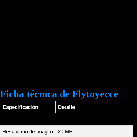
El rendimiento del
Flytoyecce
se puede resumir en las
siguientes especificaciones clave:
Resolución de vídeo:
4K a 30fps
Resolución de imagen:
20 MP
Ángulo de visión:
77 grados
Peso:
300g
Compatible con:
DJI Mavic 2 Pro y Mavic 2 Zoom
Estas especificaciones garantizan una experiencia de
usuario excepcional y un rendimiento adecuado para
grabaciones profesionales.
Ficha técnica de Flytoyecce
Especificación
Detalle
Resolución de vídeo
4K a 30fps
Resolución de imagen
20 MP