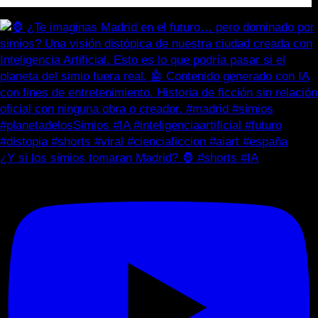
¿Y si los simios tomaran Madrid? 🦍 #shorts #IA