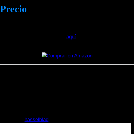
Precio
Este producto se puede encontrar a un precio de
521,49 €
.
Si estás interesado en comprar el
Flytoyecce para DJI
Mavic 2 Pro
, puedes hacerlo
aquí
.
Para los entusiastas de la fotografía aérea que buscan un
cardán profesional 4K
, el
Flytoyecce para DJI Mavic 2
Pro
es una opción que no decepciona. Su calidad de
construcción y capacidades técnicas hacen que sea una
inversión valiosa para quienes requieren lo mejor en sus
grabaciones.
#etiquetas
hasselblad