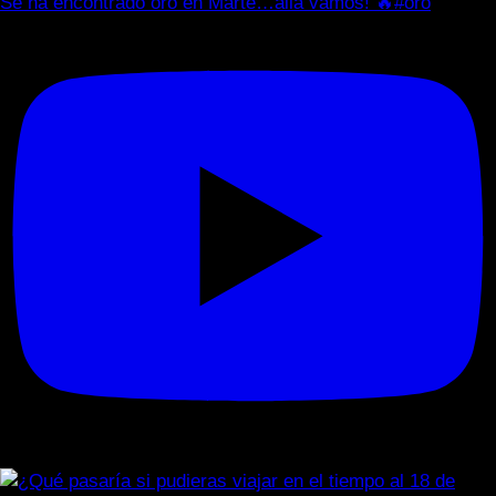
Se ha encontrado oro en Marte…allá vamos! 🔥#oro