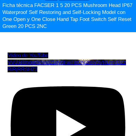
Ficha técnica FACSER 1 5 20 PCS Mushroom Head IP67
Waterproof Self Restoring and Self-Locking Model con
One Open y One Close Hand Tap Foot Switch Self Reset
Green 20 PCS 2NC
Vídeo de YouTube
VVUxRmppRkNnd21qV0FwTldON2h5V3VRLmVDZz
RiRjRRSHZ3