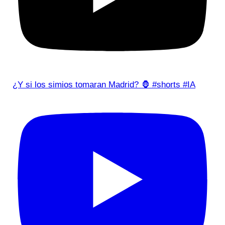
¿Y si los simios tomaran Madrid? 🦍 #shorts #IA