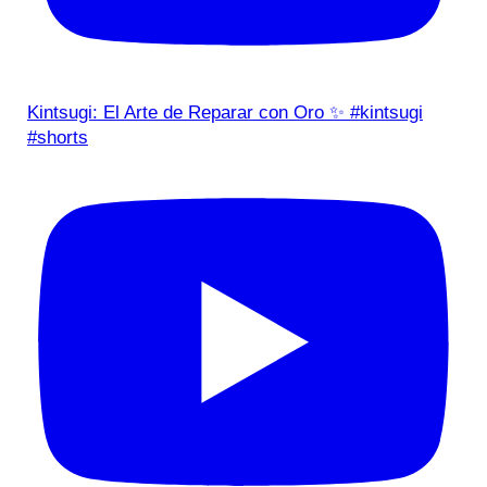
Kintsugi: El Arte de Reparar con Oro ✨ #kintsugi
#shorts