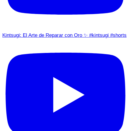
Kintsugi: El Arte de Reparar con Oro ✨ #kintsugi #shorts