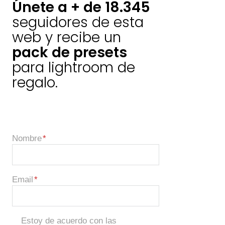
Únete a + de 18.345
seguidores de esta
web y recibe un
pack de presets
para lightroom de
regalo.
Nombre
Email
Estoy de acuerdo con las