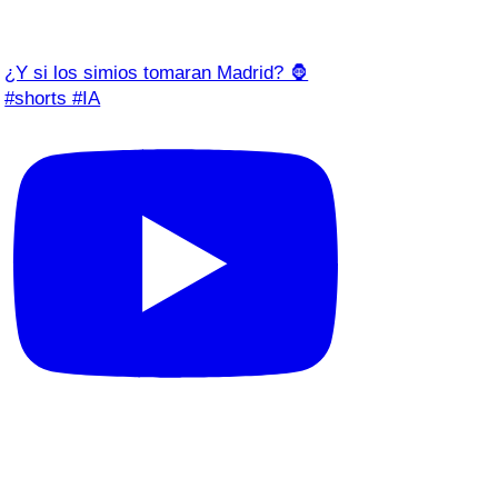
¿Y si los simios tomaran Madrid? 🦍
#shorts #IA