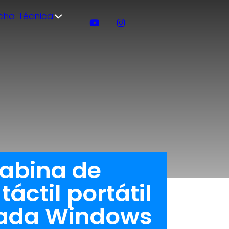
icha Técnica
cabina de
áctil portátil
orada Windows