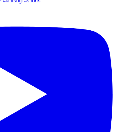
✨ #kintsugi #shorts