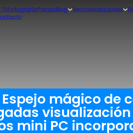
| TV
Fotografía
Prensa
Blog
Recomendaciones
F
ontacto
a Espejo mágico de 
gadas visualización t
tos mini PC incorp