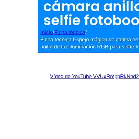
cámara anillo
selfie fotobo
Inicio
/
Ficha técnica
/
Ficha técnica Espejo mágico de cabina de 
anillo de luz iluminación RGB para selfie f
Vídeo de YouTube VVUxRmppRkNn