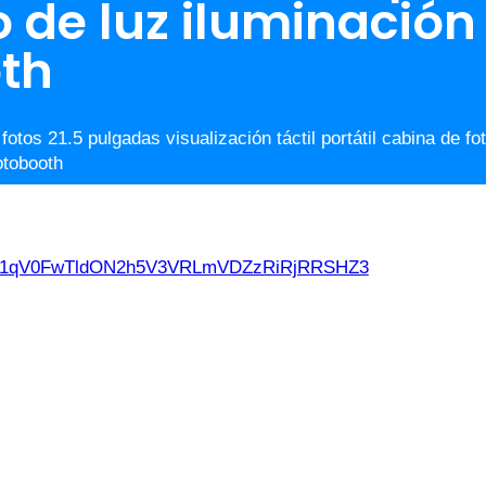
 de luz iluminació
oth
fotos 21.5 pulgadas visualización táctil portátil cabina de
otobooth
d21qV0FwTldON2h5V3VRLmVDZzRiRjRRSHZ3