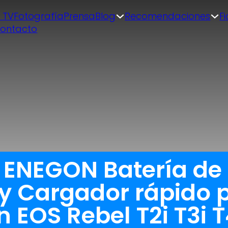
| TV
Fotografía
Prensa
Blog
Recomendaciones
F
ontacto
a ENEGON Batería de
 y Cargador rápido
 EOS Rebel T2i T3i T