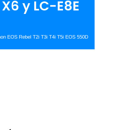
 X6 y LC-E8E
non EOS Rebel T2i T3i T4i T5i EOS 550D