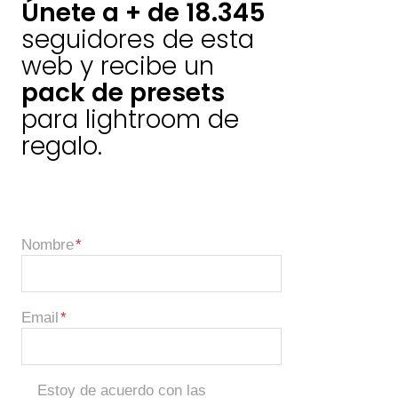
Únete a + de 18.345
seguidores de esta
web y recibe un
pack de presets
para lightroom de
regalo.
Nombre
Email
Estoy de acuerdo con las