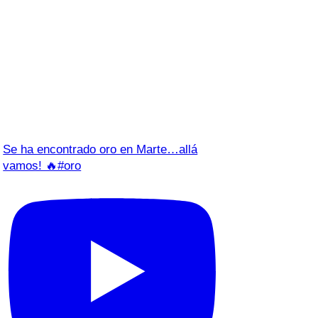
Se ha encontrado oro en Marte…allá
vamos! 🔥#oro