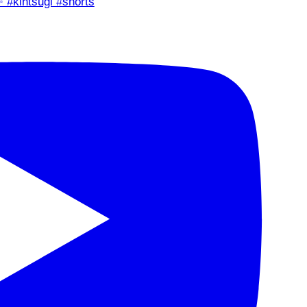
✨ #kintsugi #shorts