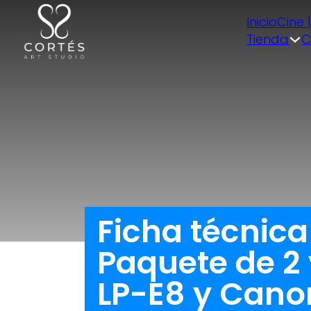
Inicio
Cine 
Tienda
C
Ficha técnic
Paquete de 2
LP-E8 y Canon