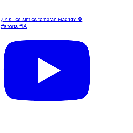
¿Y si los simios tomaran Madrid? 🦍
#shorts #IA