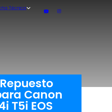
icha Técnica
 Repuesto
 para Canon
4i T5i EOS