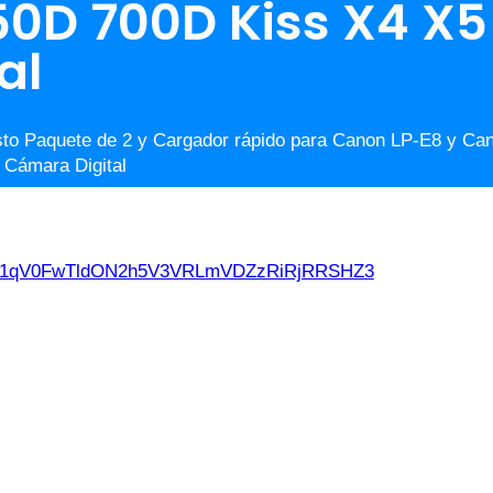
0D 700D Kiss X4 X5
al
to Paquete de 2 y Cargador rápido para Canon LP-E8 y Ca
Cámara Digital
d21qV0FwTldON2h5V3VRLmVDZzRiRjRRSHZ3