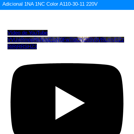
Adicional 1NA 1NC Color A110-30-11 220V
Vídeo de YouTube
VVUxRmppRkNnd21qV0FwTldON2h5V3VRLmVDZz
RiRjRRSHZ3