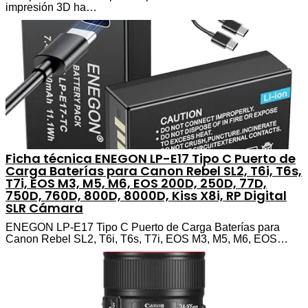
impresión 3D ha…
Ficha técnica ENEGON LP-E17 Tipo C Puerto de
Carga Baterías para Canon Rebel SL2, T6i, T6s,
T7i, EOS M3, M5, M6, EOS 200D, 250D, 77D,
750D, 760D, 800D, 8000D, Kiss X8i, RP Digital
SLR Cámara
ENEGON LP-E17 Tipo C Puerto de Carga Baterías para
Canon Rebel SL2, T6i, T6s, T7i, EOS M3, M5, M6, EOS…