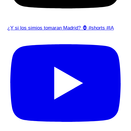
¿Y si los simios tomaran Madrid? 🦍 #shorts #IA