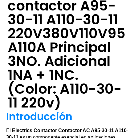
contactor A95-
30-11 A110-30-11
220V380V110V95
A110A Principal
3NO. Adicional
1NA + 1NC.
(Color: A110-30-
11 220v)
Introducción
El
Electrics Contactor Contactor AC A95-30-11 A110-
30-11
es un componente esencial en aplicaciones