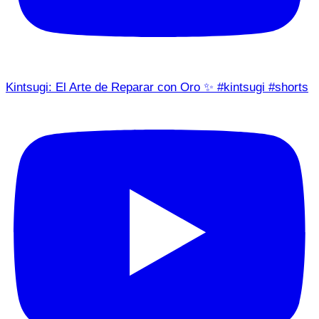
Kintsugi: El Arte de Reparar con Oro ✨ #kintsugi #shorts