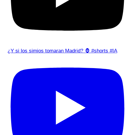
¿Y si los simios tomaran Madrid? 🦍 #shorts #IA