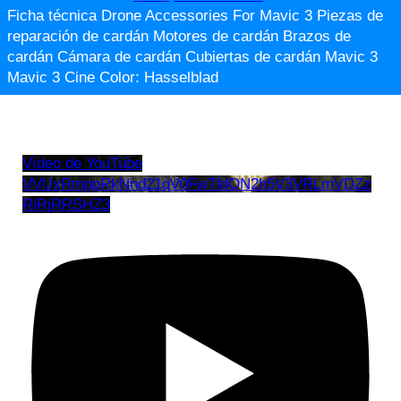
Ficha técnica Drone Accessories For Mavic 3 Piezas de
reparación de cardán Motores de cardán Brazos de
cardán Cámara de cardán Cubiertas de cardán Mavic 3
Mavic 3 Cine Color: Hasselblad
Vídeo de YouTube
VVUxRmppRkNnd21qV0FwTldON2h5V3VRLmVDZz
RiRjRRSHZ3