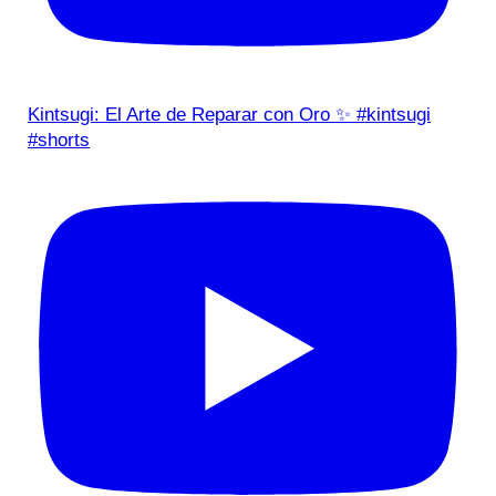
Kintsugi: El Arte de Reparar con Oro ✨ #kintsugi
#shorts