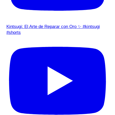
Kintsugi: El Arte de Reparar con Oro ✨ #kintsugi
#shorts