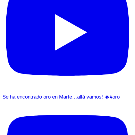
Se ha encontrado oro en Marte…allá vamos! 🔥#oro