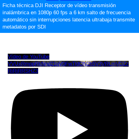
Ficha técnica DJI Receptor de vídeo transmisión
inalámbrica en 1080p 60 fps a 6 km salto de frecuencia
automático sin interrupciones latencia ultrabaja transmite
metadatos por SDI
Vídeo de YouTube
VVUxRmppRkNnd21qV0FwTldON2h5V3VRLmVDZz
RiRjRRSHZ3