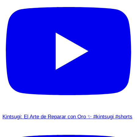
Kintsugi: El Arte de Reparar con Oro ✨ #kintsugi #shorts