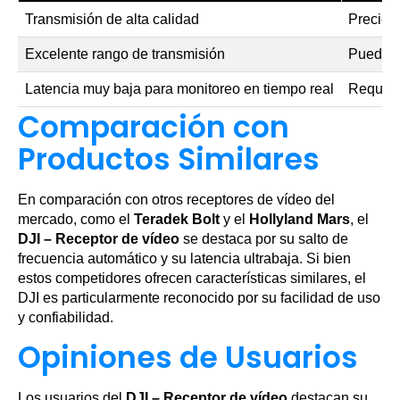
Transmisión de alta calidad
Precio 
Excelente rango de transmisión
Puede s
Latencia muy baja para monitoreo en tiempo real
Requiere
Comparación con
Productos Similares
En comparación con otros receptores de vídeo del
mercado, como el
Teradek Bolt
y el
Hollyland Mars
, el
DJI – Receptor de vídeo
se destaca por su salto de
frecuencia automático y su latencia ultrabaja. Si bien
estos competidores ofrecen características similares, el
DJI es particularmente reconocido por su facilidad de uso
y confiabilidad.
Opiniones de Usuarios
Los usuarios del
DJI – Receptor de vídeo
destacan su