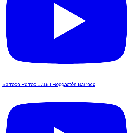
Barroco Perreo 1718 | Reggaetón Barroco