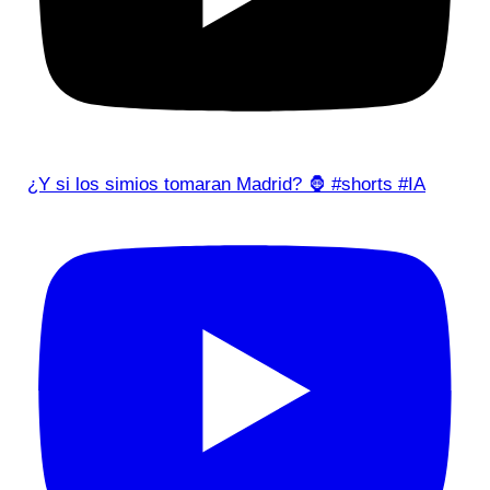
¿Y si los simios tomaran Madrid? 🦍 #shorts #IA