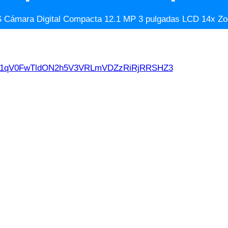
 Cámara Digital Compacta 12.1 MP 3 pulgadas LCD 14x Zo
d21qV0FwTldON2h5V3VRLmVDZzRiRjRRSHZ3