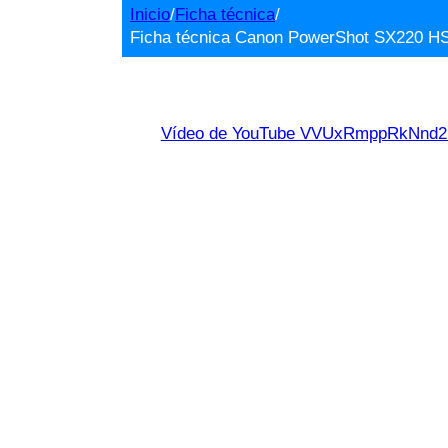
Inicio
/
Ficha técnica
/
Ficha técnica Canon PowerShot SX220 HS
Vídeo de YouTube VVUxRmppRkNn