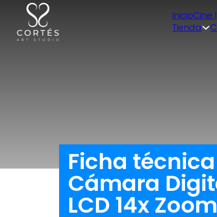
Inicio
Cine 
Tienda
C
Ficha técnic
Cámara Digit
LCD 14x Zoom