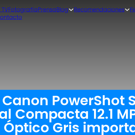
| TV
Fotografía
Prensa
Blog
Recomendaciones
F
ontacto
a Canon PowerShot 
al Compacta 12.1 M
 Óptico Gris import