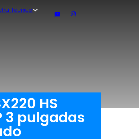
icha Técnica
SX220 HS
P 3 pulgadas
ado