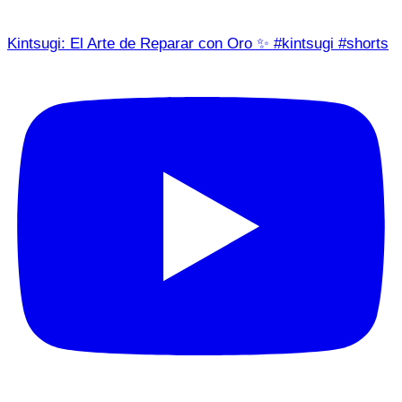
Kintsugi: El Arte de Reparar con Oro ✨ #kintsugi #shorts