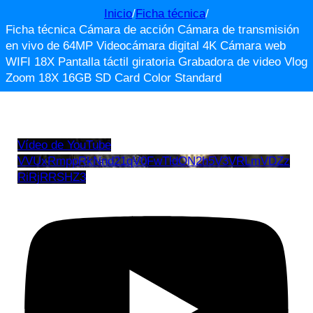
Inicio
/
Ficha técnica
/
Ficha técnica Cámara de acción Cámara de transmisión
en vivo de 64MP Videocámara digital 4K Cámara web
WIFI 18X Pantalla táctil giratoria Grabadora de video Vlog
Zoom 18X 16GB SD Card Color Standard
Vídeo de YouTube
VVUxRmppRkNnd21qV0FwTldON2h5V3VRLmVDZz
RiRjRRSHZ3