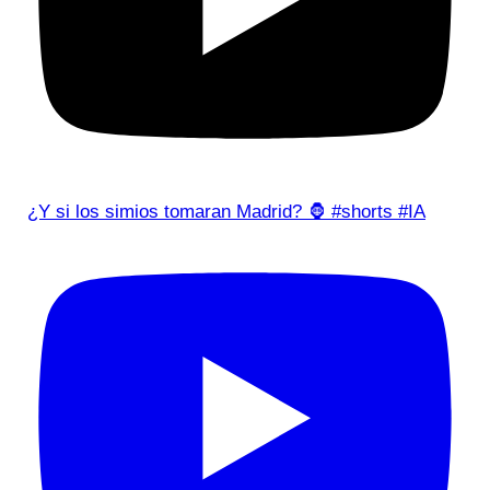
¿Y si los simios tomaran Madrid? 🦍 #shorts #IA