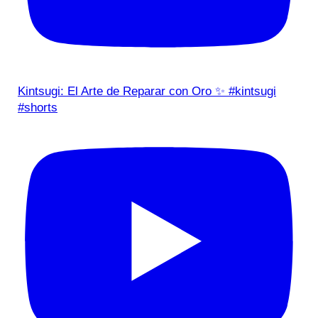
Kintsugi: El Arte de Reparar con Oro ✨ #kintsugi
#shorts