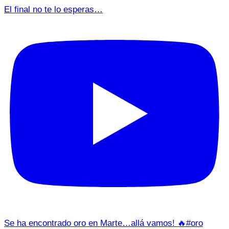
El final no te lo esperas…
Se ha encontrado oro en Marte…allá vamos! 🔥#oro