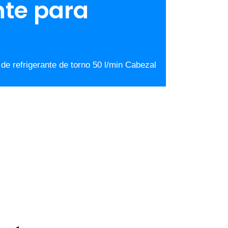
nte para
e refrigerante de torno 50 l/min Cabezal