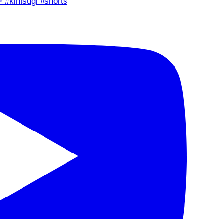
✨ #kintsugi #shorts