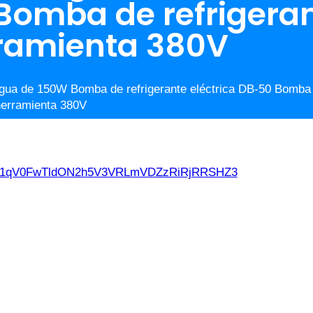
Bomba de refrigera
ramienta 380V
agua de 150W Bomba de refrigerante eléctrica DB-50 Bomba d
herramienta 380V
d21qV0FwTldON2h5V3VRLmVDZzRiRjRRSHZ3