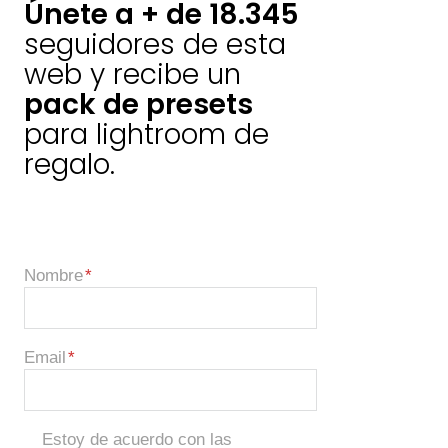
Únete a + de 18.345
seguidores de esta
web y recibe un
pack de presets
para lightroom de
regalo.
Nombre
Email
Estoy de acuerdo con las