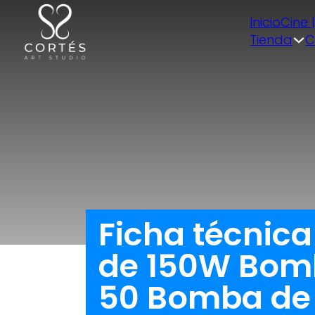
Inicio
Cine 
Tienda
C
Ficha técnic
de 150W Bomb
50 Bomba de r