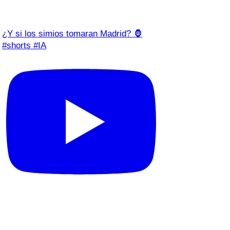
¿Y si los simios tomaran Madrid? 🦍
#shorts #IA