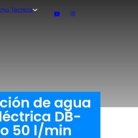
icha Técnica
ación de agua
léctrica DB-
o 50 l/min