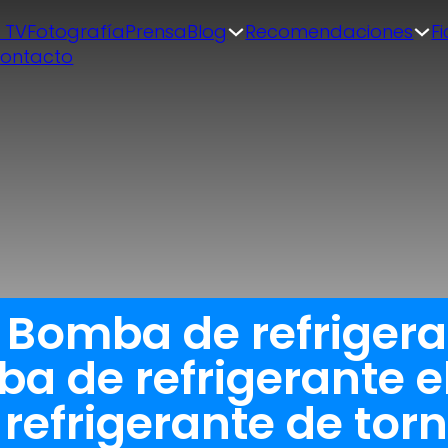
| TV
Fotografía
Prensa
Blog
Recomendaciones
F
ontacto
a Bomba de refriger
a de refrigerante e
efrigerante de torn