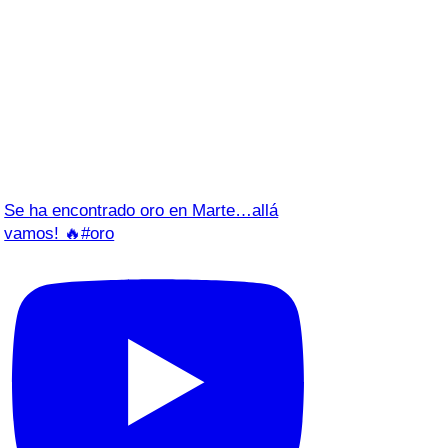
Se ha encontrado oro en Marte…allá
vamos! 🔥#oro