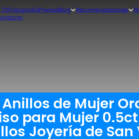
| TV
Fotografía
Prensa
Blog
Recomendaciones
F
ontacto
 Anillos de Mujer Oro
o para Mujer 0.5ct
los Joyería de San 