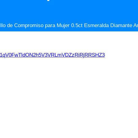
illo de Compromiso para Mujer 0.5ct Esmeralda Diamante Ani
d21qV0FwTldON2h5V3VRLmVDZzRiRjRRSHZ3