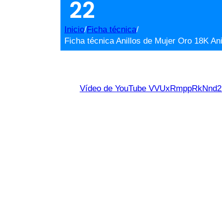
22
Inicio
/
Ficha técnica
/
Ficha técnica Anillos de Mujer Oro 18K An
Vídeo de YouTube VVUxRmppRkNn