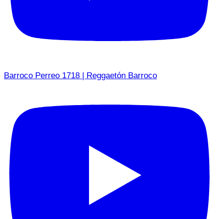
Barroco Perreo 1718 | Reggaetón Barroco