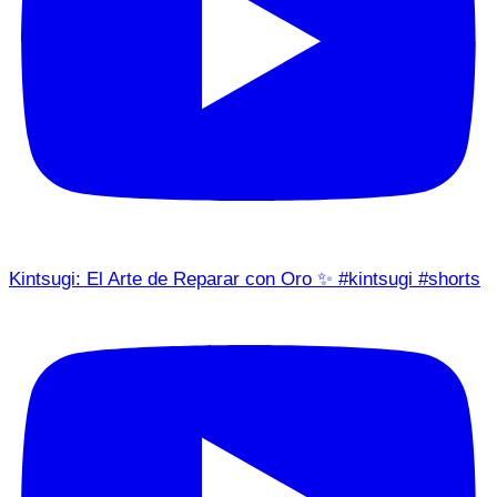
Kintsugi: El Arte de Reparar con Oro ✨ #kintsugi #shorts