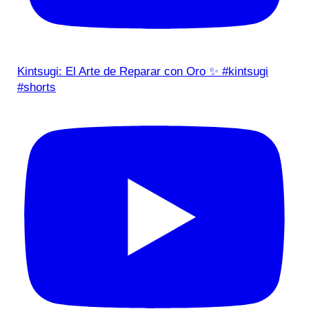
Kintsugi: El Arte de Reparar con Oro ✨ #kintsugi
#shorts