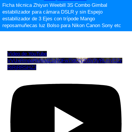
Ficha técnica Zhiyun Weebill 3S Combo Gimbal
estabilizador para cámara DSLR y sin Espejo
estabilizador de 3 Ejes con trípode Mango
reposamuñecas luz Bolso para Nikon Canon Sony etc
Vídeo de YouTube
VVUxRmppRkNnd21qV0FwTldON2h5V3VRLmVDZz
RiRjRRSHZ3