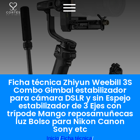
Ficha técnica Zhiyun Weebill 3S
Combo Gimbal estabilizador
para cámara DSLR y sin Espejo
estabilizador de 3 Ejes con
trípode Mango reposamuñecas
luz Bolso para Nikon Canon
Sony etc
Inicio
/
Ficha técnica
/