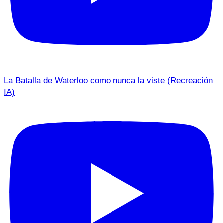
La Batalla de Waterloo como nunca la viste (Recreación
IA)