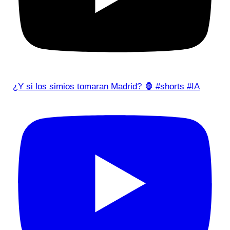
¿Y si los simios tomaran Madrid? 🦍 #shorts #IA