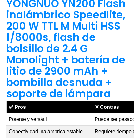
YONGNUO YN200 Flash
inalámbrico Speedlite,
200 W TTL M Multi HSS
1/8000s, flash de
bolsillo de 2.4 G
Monolight + batería de
litio de 2900 mAh +
bombilla desnuda +
soporte de lámpara
✅
Pros
❌
Contras
Potente y versátil
Puede ser pesado p
Conectividad inalámbrica estable
Requiere tiempo de