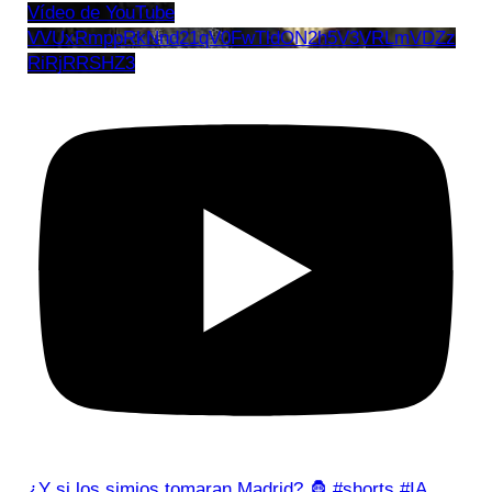
Vídeo de YouTube
VVUxRmppRkNnd21qV0FwTldON2h5V3VRLmVDZz
RiRjRRSHZ3
¿Y si los simios tomaran Madrid? 🦍 #shorts #IA