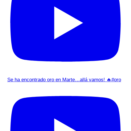
Se ha encontrado oro en Marte…allá vamos! 🔥#oro