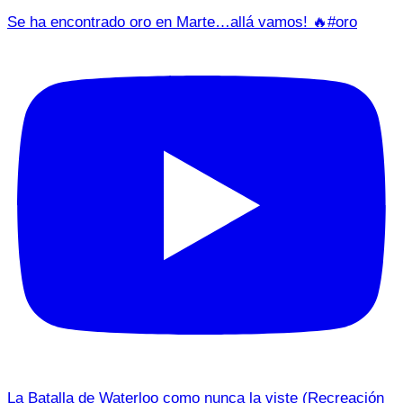
Se ha encontrado oro en Marte…allá vamos! 🔥#oro
La Batalla de Waterloo como nunca la viste (Recreación