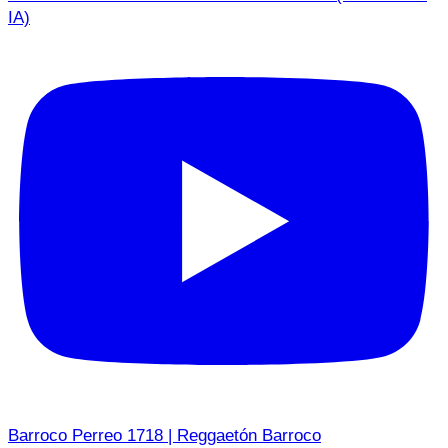
IA)
Barroco Perreo 1718 | Reggaetón Barroco