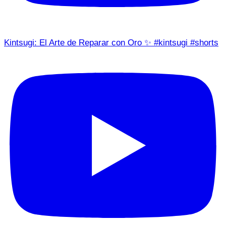
Kintsugi: El Arte de Reparar con Oro ✨ #kintsugi #shorts